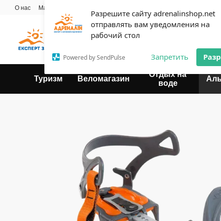
Перейти к основному контенту
О нас
Мастерская
Прокат
Блог
Контактная информация
Опла
Разрешите сайту adrenalinshop.net
Пользовательское соглашение
отправлять вам уведомления на
Эксперт твоего отдыха
рабочий стол
Запретить
Раз
Powered by SendPulse
Отдых на
Туризм
Веломагазин
Ал
воде