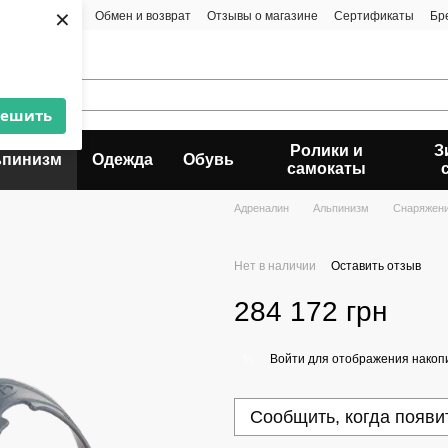
×
та и доставка
Обмен и возврат
Отзывы о магазине
Сертификаты
Бр
решить
Ролики и
З
ьпинизм
Одежда
Обувь
самокаты
Адреналин
Альпинизм
Снаряжени
Нет в наличии
Оставить отзыв
284 172 грн
Войти
для отображения накопи
%
Сообщить, когда появи