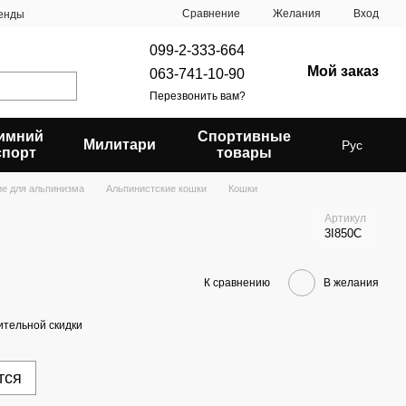
Сравнение
Желания
Вход
енды
099-2-333-664
Мой заказ
063-741-10-90
Перезвонить вам?
имний
Спортивные
Милитари
Рус
спорт
товары
е для альпинизма
Альпинистские кошки
Кошки
Артикул
3I850C
К сравнению
В желания
тельной скидки
тся