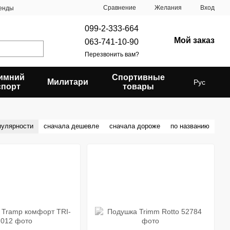
Сравнение
Желания
Вход
енды
099-2-333-664
Мой заказ
063-741-10-90
Перезвонить вам?
имний
Спортивные
Милитари
Рус
спорт
товары
пулярности
сначала дешевле
сначала дороже
по названию