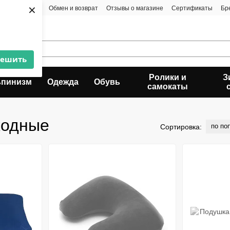
×
та и доставка
Обмен и возврат
Отзывы о магазине
Сертификаты
Бр
решить
Ролики и
З
ьпинизм
Одежда
Обувь
самокаты
ходные
по по
Сортировка: