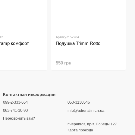
12
Артикул: 52784
ramp комфорт
Подушка Trimm Rotto
550 грн
Контактная информация
099-2-333-664
050-3130546
063-741-10-90
info@adrenalin.cn.ua
Перезвонить вам?
г.Чернигов, пр-т. Победы 127
Карта проезда