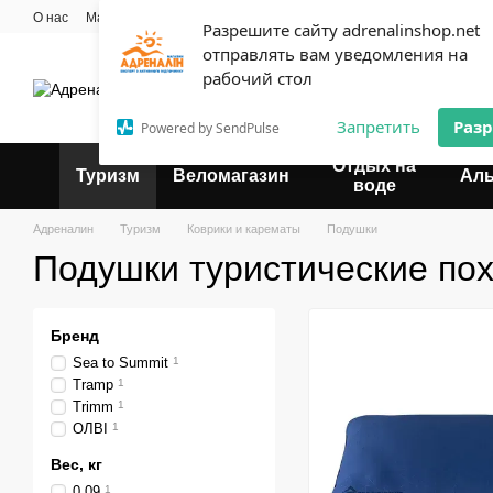
Перейти к основному контенту
О нас
Мастерская
Прокат
Блог
Контактная информация
Опла
Разрешите сайту adrenalinshop.net
Пользовательское соглашение
отправлять вам уведомления на
Эксперт твоего отдыха
рабочий стол
Запретить
Раз
Powered by SendPulse
Отдых на
Туризм
Веломагазин
Ал
воде
Адреналин
Туризм
Коврики и карематы
Подушки
Подушки туристические по
Бренд
Sea to Summit
1
Tramp
1
Trimm
1
ОЛВІ
1
Вес, кг
0.09
1