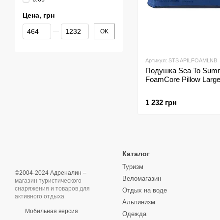
Цена, грн
От Цена, грн
До Цена, грн
OK
Артикул: STS APILFOAMLNB
Подушка Sea To Summ
FoamCore Pillow Larg
1 232 грн
Каталог
Туризм
©2004-2024 Адреналин –
Веломагазин
магазин туристического
снаряжения и товаров для
Отдых на воде
активного отдыха
Альпинизм
Мобильная версия
Одежда