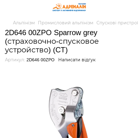
Альпінізм
Промисловий альпінізм
Спускові пристро
2D646 00ZPO Sparrow grey
(страховочно-спусковое
устройство) (CT)
Артикул:
2D646 00ZPO
Написати відгук