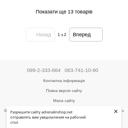
Показати ще 13 товарів
Назад
Вперед
1
з 2
099-2-333-664
063-741-10-90
Контактна інформація
Повна версія сайту
Мапа сайту
×
©2004-2024 Адреналін –
магазин туристичного спорядження та
Разрешите сайту adrenalinshop.net
товарів для активного відпочинку
отправлять вам уведомления на рабочий
стол
Укр
Рус