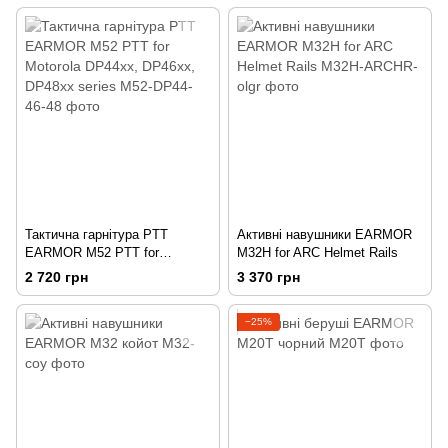
Тактична гарнітура PTT
Активні навушники EARMOR
EARMOR M52 PTT for
M32H for ARC Helmet Rails
Motorola DP44xx, DP46xx,
2 720 грн
3 370 грн
DP48xx series
−25%