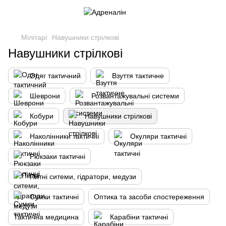
Мілітарі
Навушники стрілкові
Навушники стрілкові
Одяг тактичний
Взуття тактичне
Шеврони
Розвантажувальні системи
Кобури
Навушники стрілкові
Наколінники тактичні
Окуляри тактичні
Рюкзаки тактичні
Питні ситеми, гідратори, медузи
Сумки тактичні
Оптика та засоби спостереження
Тактична медицина
Карабіни тактичні