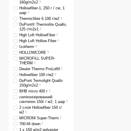
туристичному ринку сформ
160g/m2x2
3
Hollowfiber-1, 250 г / см, 1
Turbat, Terra Incognita,
шар
1
спальників для комфортн
Thermicfibre 6 100 г/м2
1
Вибір спального мішка ма
DuPont® Thermolite Quallo,
125 г/m2x1
1
залежить загальний комф
High Loft HollowFiber
2
що трапилася – це може 
High Loft Hollow Fiber
1
нормально виспатися. До
Izotherm
4
HOLLOWCORE
5
Де купити спал
MICROFILL SUPER-
В інтернет-магазині «Адр
THERM
1
Deuter Thermo ProLoft0
1
підійдуть для використан
Hollowfiber 100 г/м2
2
Доступна вартість проду
DuPont Termolight Quallo
встановлених у перевізни
150g/m2x2
1
BHB micro 400 г
1
українських міст. Можливи
силіконізірованний
У нас ви можете недорого
синтепон 150г / м2, 1 шар
2
експедиції дрібниць не б
2 слоя Hollowfiber 150 г/
м2
1
MICROfill Super-Therm
1
700-fill down
2
1 x 150 g/m2 polyester