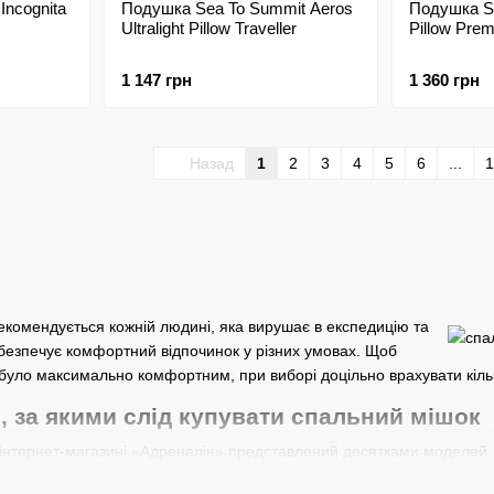
Incognita
Подушка Sea To Summit Aeros
Подушка S
Ultralight Pillow Traveller
Pillow Prem
1 147 грн
1 360 грн
Назад
1
2
3
4
5
6
...
1
екомендується кожній людині, яка вирушає в експедицію та
абезпечує комфортний відпочинок у різних умовах. Щоб
було максимально комфортним, при виборі доцільно врахувати кіль
, за якими слід купувати спальний мішок
 інтернет-магазині «Адреналін» представлений десятками моделей. 