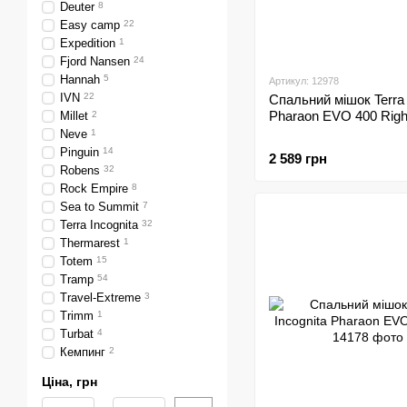
Deuter
8
Easy camp
22
Expedition
1
Fjord Nansen
24
Hannah
5
Артикул: 12978
IVN
22
Спальний мішок Terra 
Pharaon EVO 400 Righ
Millet
2
Neve
1
Pinguin
14
2 589 грн
Robens
32
Rock Empire
8
Sea to Summit
7
Terra Incognita
32
Thermarest
1
Totem
15
Tramp
54
Travel-Extreme
3
Trimm
1
Turbat
4
Кемпинг
2
Ціна, грн
Від Ціна, грн
До Ціна, грн