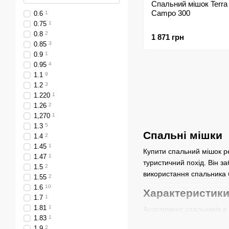
Спальний мішок Terra 
Campo 300
0.6
1
0.75
1
0.8
2
1 871 грн
0.85
3
0.9
1
0.95
4
1.1
9
1.2
3
1.220
1
1.26
2
1,270
1
1.3
5
Спальні мішки
1.4
2
1.45
1
Купити спальний мішок р
1.47
1
туристичний похід. Він з
1.5
2
використання спальника 
1.55
2
1.6
10
Характеристики
1.7
1
1.81
1
Асортимент спальників в
1.83
1
такими критеріями:
1.9
2