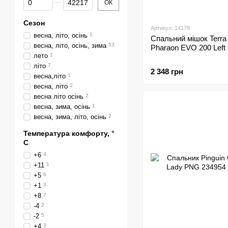
ОК
Сезон
Артикул: 14178
весна, літо, осінь
1
Спальний мішок Terra 
весна, літо, осінь, зима
53
Pharaon EVO 200 Left
лето
1
літо
7
2 348 грн
весна,літо
1
весна, літо
2
весна літо осінь
2
весна, зима, осінь
1
весна, зима, літо, осінь
2
Температура комфорту, °
C
+6
4
+11
1
+5
6
+1
3
+8
7
-4
2
-2
5
+4
3