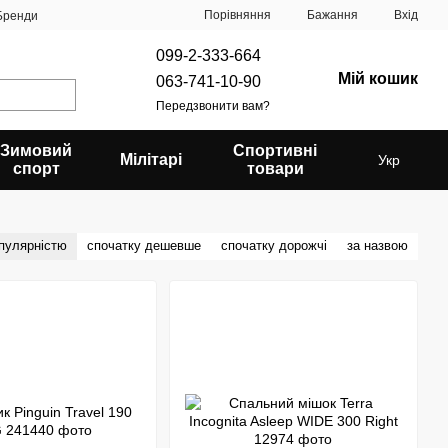
Порівняння
Бажання
Вхід
Бренди
099-2-333-664
Мій кошик
063-741-10-90
Передзвонити вам?
Зимовий
Спортивні
Мілітарі
Укр
спорт
товари
опулярністю
спочатку дешевше
спочатку дорожчі
за назвою