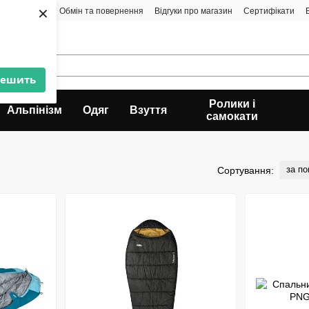
×
а і доставка
Обмін та повернення
Відгуки про магазин
Сертифікати
решить
Ролики і
Альпінізм
Одяг
Взуття
самокати
за п
Сортування:
Раз на тиждень ми робемо спеціальні пропозиціі для
підписників. Доєдуйтесь...
Telegram