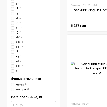
+3
3
Артикул: PNG 234954
-5
2
Спальник Pinguin Com
-7
1
-1
1
-3
4
5 227 грн
+2
3
-9
2
-10
3
+10
5
+12
3
-8
1
+7
1
24
1
+15
1
+9
1
Форма спальника
кокон
47
ковдра
25
Вага спальника, кг
Артикул: 19923