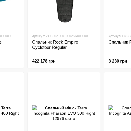
Email
*
Підписатись
L000000
Артикул: ZCC002.000+0002SR000000
Артикул: PNG 
e
Спальник Rock Empire
Спальник P
Cyclotour Regular
422 178 грн
3 230 грн