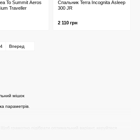
ea To Summit Aeros
Спальник Terra Incognita Asleep
ium Traveller
300 JR
2 110 грн
4
Вперед
ка параметрів.
Щоб грамотно підібрати оптимальний варіант, керуйтеся