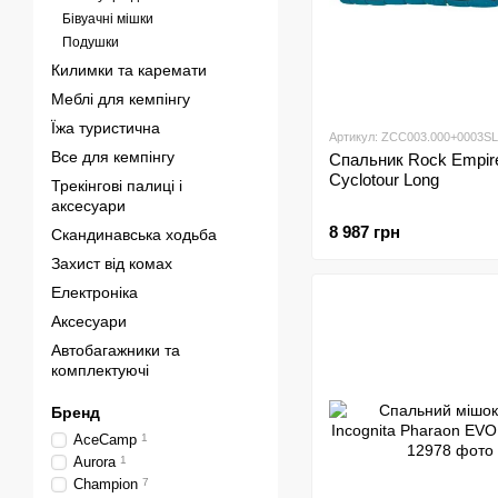
Бівуачні мішки
Подушки
Килимки та каремати
Меблі для кемпінгу
Їжа туристична
Артикул: ZCC003.000+0003S
Все для кемпінгу
Спальник Rock Empir
Cyclotour Long
Трекінгові палиці і
аксесуари
8 987 грн
Скандинавська ходьба
Захист від комах
Електроніка
Аксесуари
Автобагажники та
комплектуючі
Бренд
AceCamp
1
Aurora
1
Champion
7