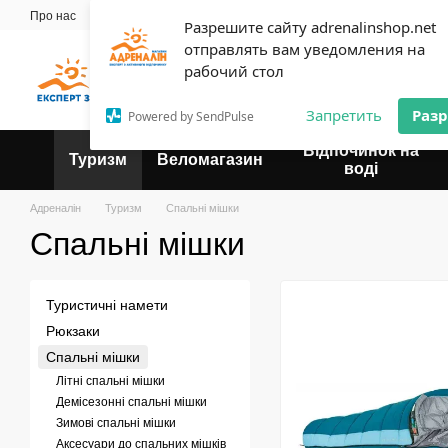
Перейти до основного контенту
Про нас
Майстерня
Прокат
Блог
Контактна інформація
Оплат
Разрешите сайту adrenalinshop.net
Угода користувача
отправлять вам уведомления на
Експерт твого відпочинку
рабочий стол
Запретить
Раз
Powered by SendPulse
Відпочинок на
Туризм
Веломагазин
воді
Адреналін
Туризм
Спальні мішки
Спальні мішки
Туристичні намети
Рюкзаки
Спальні мішки
Літні спальні мішки
Демісезонні спальні мішки
Зимові спальні мішки
Аксесуари до спальних мішків