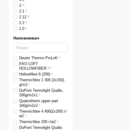
форма спальника - на 
2
3
2.1
1
температура використ
2.12
3
туризму);
2.2
2
матеріали виготовлен
1.0
1
використовуватися си
Наповнювач
наповнювач – як утепл
Серед матеріалів для виг
Deuter Thermo ProLoft
3
менш схильні до впливу в
EKO LOFT
умов – для походів у гори
HOLLOWFIBER
20
Hollowfibre 6 (200)
1
На що ще зверн
Thermicfibre 1 300 (2x150)
Перш ніж замовити спаль
g/m2
1
DuPont Termolight Quallo,
За цими характеристикам
200g/m2x1
2
антропометричних парамет
Quatrotherm upper part
перебувати всередині сп
160g/m2x2
1
Thermicfibre 4 400(2x200) г/
На колір та дизайн спаль
м2
1
було комфортно, не холод
Thermicfibre 200 г/м2
1
спального мішка залежить
DuPont Termolight Quallo