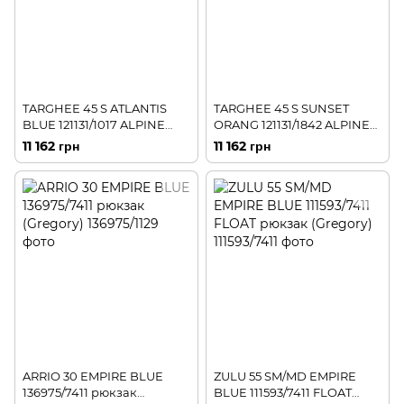
TARGHEE 45 S ATLANTIS
TARGHEE 45 S SUNSET
BLUE 121131/1017 ALPINE
ORANG 121131/1842 ALPINE
рюкзак (Gregory)
рюкзак (Gregory)
11 162 грн
11 162 грн
ARRIO 30 EMPIRE BLUE
ZULU 55 SM/MD EMPIRE
136975/7411 рюкзак
BLUE 111593/7411 FLOAT