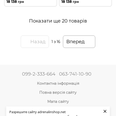
рюкзак (Gregory)
137236/0662 рюкзак
18 138 грн
18 138 грн
(Gregory)
Показати ще 20 товарів
Назад
Вперед
1
з 16
099-2-333-664
063-741-10-90
Контактна інформація
Повна версія сайту
Мапа сайту
×
©2004-2024 Адреналін –
магазин туристичного
Разрешите сайту adrenalinshop.net
спорядження та товарів для активного відпочинку