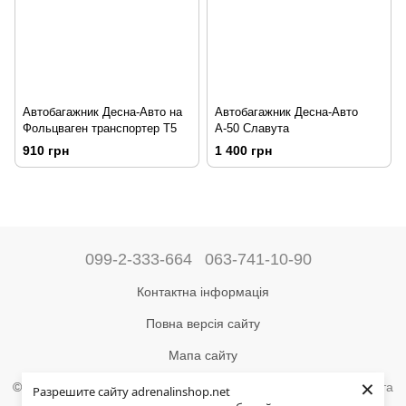
Автобагажник Десна-Авто на
Автобагажник Десна-Авто
Фольцваген транспортер Т5
А-50 Славута
910 грн
1 400 грн
099-2-333-664
063-741-10-90
Контактна інформація
Повна версія сайту
Мапа сайту
×
©2004-2024 Адреналін –
магазин туристичного спорядження та
Разрешите сайту adrenalinshop.net
товарів для активного відпочинку