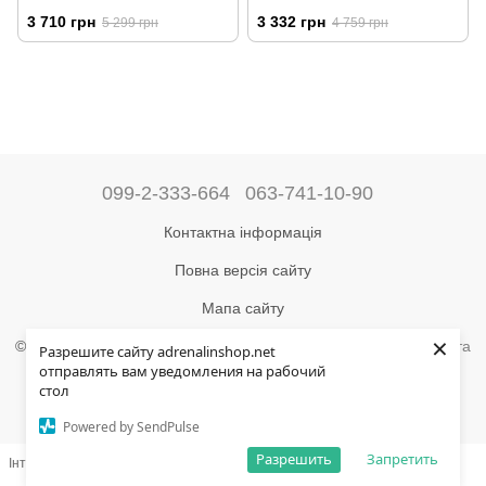
Vest MK5
3 710 грн
3 332 грн
5 299 грн
4 759 грн
099-2-333-664
063-741-10-90
Контактна інформація
Повна версія сайту
Мапа сайту
×
©2004-2024 Адреналін –
магазин туристичного спорядження та
Разрешите сайту adrenalinshop.net
товарів для активного відпочинку
отправлять вам уведомления на рабочий
стол
Укр
Рус
Powered by SendPulse
Разрешить
Запретить
Інтернет-магазин створений з Хорошоп