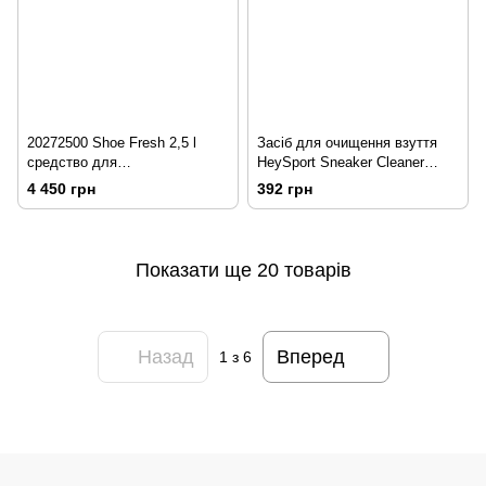
20272500 Shoe Fresh 2,5 l
Засіб для очищення взуття
средство для
HeySport Sneaker Cleaner
гигиенич.очистки обуви
120ml (20272700)
4 450 грн
392 грн
Показати ще 20 товарів
Назад
Вперед
1
з 6