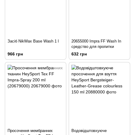
Засіб NikWax Base Wash 1 l
20655000 Impra FF Wash In
средство для пропитки
966 грн
632 грн
Просочення мембранних
Водовідштовхуюче