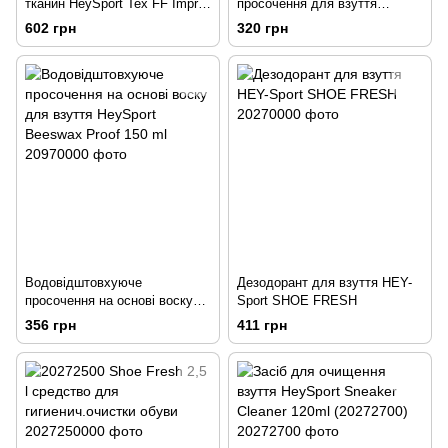
тканин HeySport Tex FF Impra-
просочення для взуття
Spray 200 ml (20679000)
HeySport Bergsteiger-Leather-
602 грн
320 грн
Grease colourless 150 ml
Водовідштовхуюче
Дезодорант для взуття HEY-
просочення на основі воску
Sport SHOE FRESH
для взуття HeySport Beeswax
356 грн
411 грн
Proof 150 ml