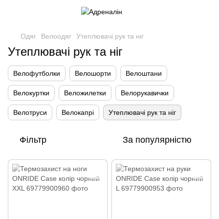
Одяг
Велоодяг
Утеплювачі рук та ніг
Утеплювачі рук та ніг
Велофутболки
Велошорти
Велоштани
Велокуртки
Веложилетки
Велорукавички
Велотруси
Велокапрі
Утеплювачі рук та ніг
Фільтр
За популярністю