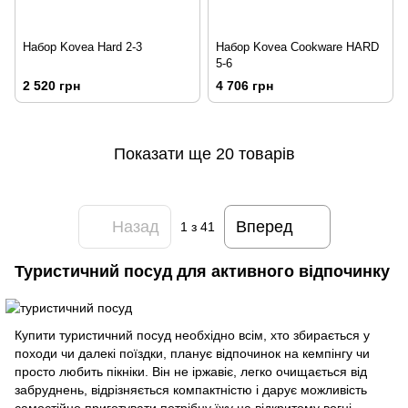
Набор Kovea Hard 2-3
Набор Kovea Cookware HARD
5-6
2 520 грн
4 706 грн
Показати ще 20 товарів
Назад
Вперед
1
з 41
Туристичний посуд для активного відпочинку
Купити туристичний посуд необхідно всім, хто збирається у
походи чи далекі поїздки, планує відпочинок на
кемпінгу
чи
просто любить пікніки. Він не іржавіє, легко очищається від
забруднень, відрізняється компактністю і дарує можливість
самостійно приготувати потрібну їжу на відкритому вогні -