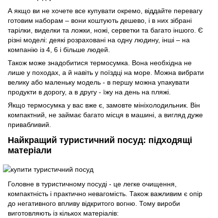
А якщо ви не хочете все купувати окремо, віддайте перевагу
готовим наборам – вони коштують дешево, і в них зібрані
тарілки, виделки та ложки, ножі, серветки та багато іншого. Є
різні моделі: деякі розраховані на одну людину, інші – на
компанію із 4, 6 і більше людей.
Також може знадобитися термосумка. Вона необхідна не
лише у походах, а й навіть у поїздці на море. Можна вибрати
велику або маленьку модель - в першу можна упакувати
продукти в дорогу, а в другу - їжу на день на пляжі.
Якщо термосумка у вас вже є, замовте мініхолодильник. Він
компактний, не займає багато місця в машині, а вигляд дуже
привабливий.
Найкращий туристичний посуд: підходящі
матеріали
Головне в туристичному посуді - це легке очищення,
компактність і практично невагомість. Також важливим є опір
до негативного впливу відкритого вогню. Тому вироби
виготовляють із кількох матеріалів: