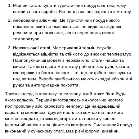
Міцний титан. Купити туристичний посуд слід тим, кому
важлива вага виробів. Він легша за інші варіанти з металу.
Анодований алюміній. Це туристичний посуд нового
покоління, який не окислюється і не виділяє шкідливі
речовини при нагріванні, легко переносить високі
температури.
Нержавіючої сталі. Має тривалий термін служби,
відрізняється міцністю та стійкістю до високих температур.
Найпопулярніші моделі з нержавіючої сталі - чашки та
миски. Також із цього матеріалу роблять каструлі, казани,
сковорідки та багато іншого – те, що потрібно підвішувати
над вогнем. Вироби здебільшого мають складні або знімні
ручки та антипригарне покриття.
Також є посуд із пластику та силікону, який може бути будь-
якого кольору. Перший виготовляють з екологічно чистого
поліпропілену або харчового нейлону. Це найдешевший
варіант із можливих. Другий настільки компактна, що його
можна складати, стискати, згортати та носити у кишені –
ідеальний варіант для цінителів комфорту. Силіконовий посуд
виконаний у сучасному стилі, має різні форми, дизайни.