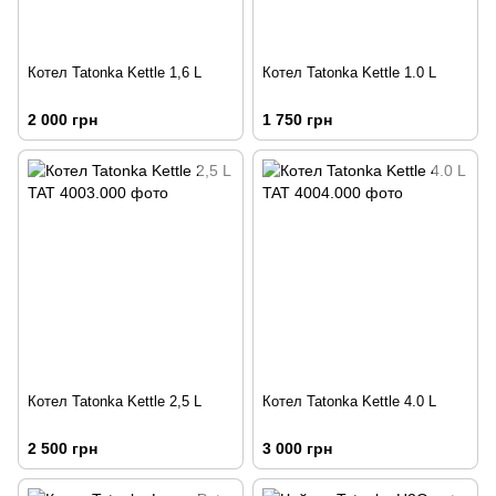
Раз на тиждень ми робемо спеціальні пропозиціі для
підписників. Доєдуйтесь...
Котел Tatonka Kettle 1,6 L
Котел Tatonka Kettle 1.0 L
Telegram
2 000 грн
1 750 грн
Email
*
Підписатись
Котел Tatonka Kettle 2,5 L
Котел Tatonka Kettle 4.0 L
2 500 грн
3 000 грн