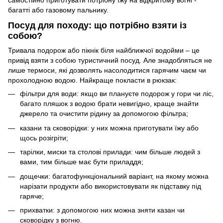
багатті або
газовому пальнику
.
Посуд для походу: що потрібно взяти із
собою?
Тривала подорож або пікнік біля найближчої водойми – це
привід взяти з собою туристичний посуд. Але знадобляться не
лише термоси, які дозволять насолодитися гарячим чаєм чи
прохолодною водою. Найкраще покласти в рюкзак:
фільтри для води: якщо ви плануєте подорож у гори чи ліс,
багато пляшок з водою брати невигідно, краще знайти
джерело та очистити рідину за допомогою фільтра;
казани та сковорідки: у них можна приготувати
їжу
або
щось розігріти;
тарілки, миски та столові прилади: чим більше людей з
вами, тим більше має бути приладдя;
дощечки: багатофункціональний варіант, на якому можна
нарізати продукти або використовувати як підставку під
гаряче;
прихватки: з допомогою них можна зняти казан чи
сковорідку з вогню.