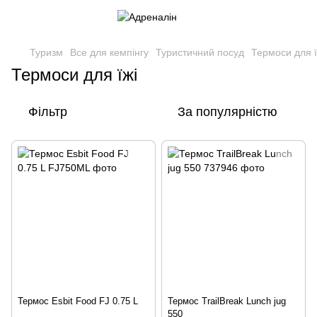
Туризм
Все для кемпінгу
Туристичний посуд
Термоси для ї
Термоси для їжі
Фільтр
За популярністю
Термос Esbit Food FJ 0.75 L
Термос TrailBreak Lunch jug
550