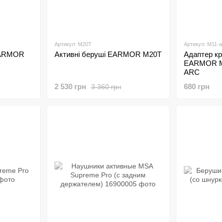
Артикул: M20T
Артикул: M11-
EARMOR
Активні беруші EARMOR M20T
Адаптер кр
EARMOR M1
ARC
2 530 грн
680 грн
3 360 грн