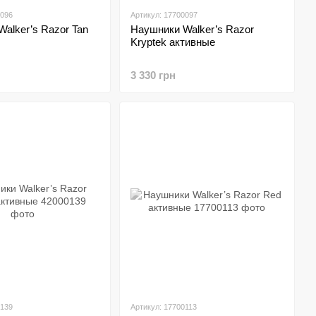
0096
Артикул: 17700097
alker’s Razor Tan
Наушники Walker’s Razor
Kryptek активные
3 330 грн
0139
Артикул: 17700113