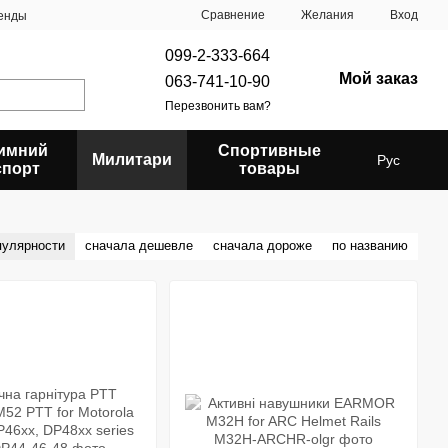
Сравнение
Желания
Вход
енды
099-2-333-664
Мой заказ
063-741-10-90
Перезвонить вам?
имний
Спортивные
Милитари
Рус
спорт
товары
пулярности
сначала дешевле
сначала дороже
по названию