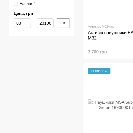
Earmor
7
Цена, грн
От Цена, грн
До Цена, грн
OK
Артикул: M32-coy
Активні навушники 
M32
3 760 грн
НОВИНКА