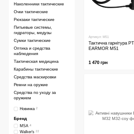
Наколенники тактические
Очки тактические
Рюкзаки тактические
Питьевые системы,
гидраторы, медузы
Артикул: M51
Сумки тактические
Тактична гарнітура P
Оптика и средства
EARMOR M51
наблюдения
Тактическая медицина
1 470 грн
Карабины тактические
Средства маскировки
Ремни на оружие
Средства по уходу за
оружием
Новинка
2
Бренд
MSA
4
Walker's
22