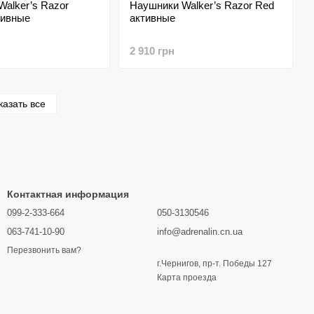
alker’s Razor
Наушники Walker’s Razor Red
тивные
активные
2 910 грн
казать все
Контактная информация
099-2-333-664
050-3130546
063-741-10-90
info@adrenalin.cn.ua
Перезвонить вам?
г.Чернигов, пр-т. Победы 127
Карта проезда