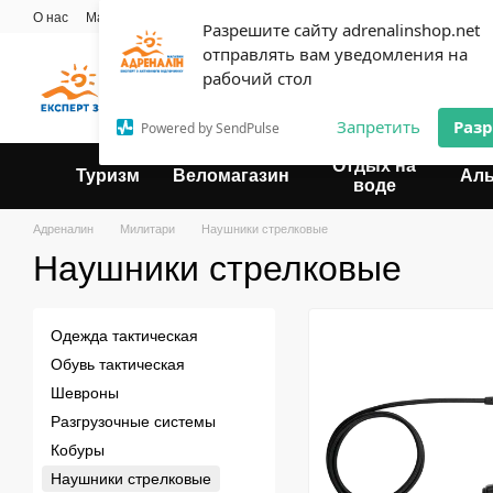
Перейти к основному контенту
О нас
Мастерская
Прокат
Блог
Контактная информация
Опла
Разрешите сайту adrenalinshop.net
Пользовательское соглашение
отправлять вам уведомления на
Эксперт твоего отдыха
рабочий стол
Запретить
Раз
Powered by SendPulse
Отдых на
Туризм
Веломагазин
Ал
воде
Адреналин
Милитари
Наушники стрелковые
Наушники стрелковые
Одежда тактическая
Обувь тактическая
Шевроны
Разгрузочные системы
Кобуры
Наушники стрелковые