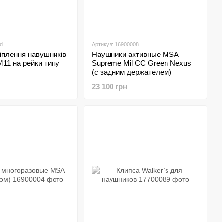
ad
Артикул: 16900008
іплення навушників
Наушники активные MSA
1 на рейки типу
Supreme Mil CC Green Nexus
(с задним держателем)
23 100 грн