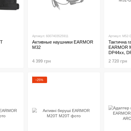
Артикул: 6007403525911
Артикул: M52-
TT
Активные наушники EARMOR
Тактична г
M32
EARMOR M5
DP44xx, D
series
4 399 грн
2 720 грн
−25%