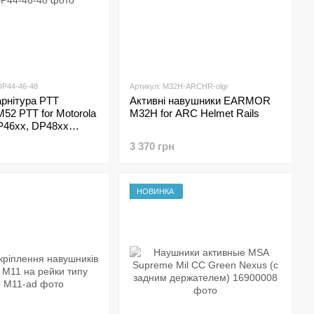
DP44-46-48
Артикул: M32H-ARCHR-olgr
арнітура PTT
Активні навушники EARMOR
2 PTT for Motorola
M32H for ARC Helmet Rails
P46xx, DP48xx
3 370 грн
НОВИНКА