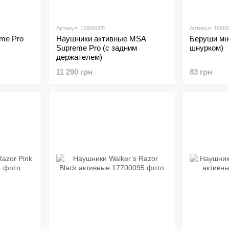
Артикул: 16900005
Артикул: 1690
me Pro
Наушники активные MSA
Беруши мн
Supreme Pro (с задним
шнурком)
держателем)
11 290 грн
83 грн