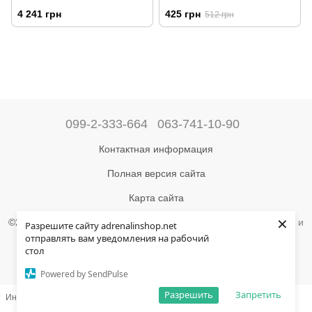
4 241 грн
425 грн
512 грн
099-2-333-664
063-741-10-90
Контактная информация
Полная версия сайта
Карта сайта
×
©2004-2024 Адреналин –
магазин туристического снаряжения и
Разрешите сайту adrenalinshop.net
товаров для активного отдыха
отправлять вам уведомления на рабочий
стол
Укр
Рус
Powered by SendPulse
Разрешить
Запретить
Интернет-магазин создан с Хорошоп