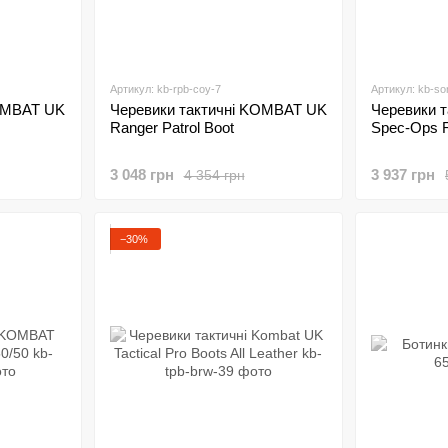
Артикул: kb-rpb-coy-7
Артикул: kb-so
KOMBAT UK
Черевики тактичні KOMBAT UK
Черевики 
Ranger Patrol Boot
Spec-Ops 
3 048 грн
3 937 грн
4 354 грн
−30%