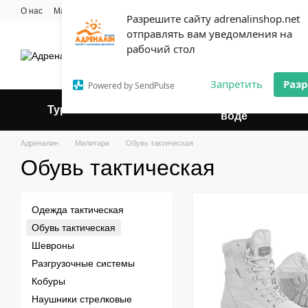
Перейти к основному контенту
О нас
Мастерская
Прокат
Блог
Контактная информация
Опла
Разрешите сайту adrenalinshop.net
Пользовательское соглашение
отправлять вам уведомления на
Эксперт твоего отдыха
рабочий стол
Запретить
Раз
Powered by SendPulse
Отдых на
Туризм
Веломагазин
Ал
воде
Адреналин
Милитари
Обувь тактическая
Обувь тактическая
Одежда тактическая
Обувь тактическая
Шевроны
Разгрузочные системы
Кобуры
Наушники стрелковые