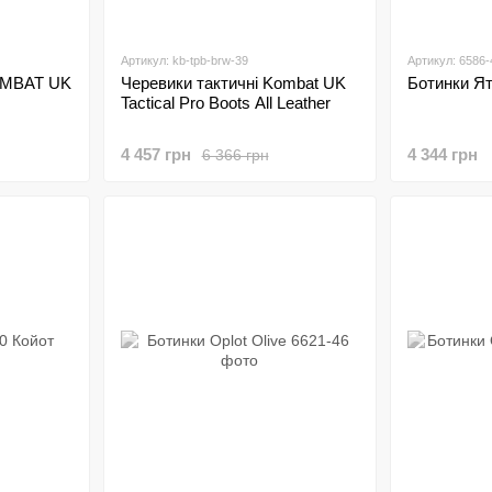
Артикул: kb-tpb-brw-39
Артикул: 6586-
KOMBAT UK
Черевики тактичні Kombat UK
Ботинки Ят
Tactical Pro Boots All Leather
4 457 грн
4 344 грн
6 366 грн