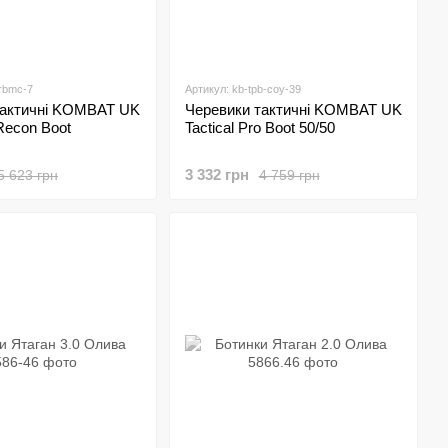
rbmc-7
Артикул: kb-tpb-coy-39
тактичні KOMBAT UK
Черевики тактичні KOMBAT UK
Recon Boot
Tactical Pro Boot 50/50
3 332 грн
5 623 грн
4 759 грн