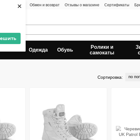
×
та и доставка
Обмен и возврат
Отзывы о магазине
Сертификаты
Бр
решить
Ролики и
З
ьпинизм
Одежда
Обувь
самокаты
по по
Сортировка: