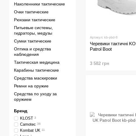
Наколенники тактические
Очки тактические
Рюкзаки тактические
Питьевые системы,
гидраторы, медузы
Артикул: kb-pbd-8
Сумки тактические
Черевики тактичні 
Оптика и средства
Patrol Boot
наблюдения
Тактическая медицина
3 582 грн
Карабины тактические
Средства маскировки
Ремни на оружие
Средства по уходу за
оружием
Бренд
KLOST
3
Camotec
36
Kombat UK
11
1