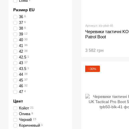
Lowa
Размер EU
36
6
37
6
Артикул: kb-pbd-46
38
6
Черевики тактичні 
39
12
Patrol Boot
40
30
41
36
3 582 грн
42
36
42.5
1
43
37
43.5
1
−30%
44
36
45
37
46
32
47
4
Цвет
Койот
21
Олива
9
Черний
15
Коричневый
1