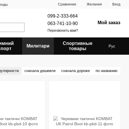
Сравнение
Желания
Вход
енды
099-2-333-664
Мой заказ
063-741-10-90
Перезвонить вам?
имний
Спортивные
Милитари
Рус
спорт
товары
пулярности
сначала дешевле
сначала дороже
по названию