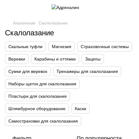
Альпинизм
Скалолазание
Скалолазание
Скальные туфли
Магнезия
Страховочные системы
Веревки
Карабины и оттяжки
Зацепы
Сумки для веревок
Тренажеры для скалолазания
Наборы щеток для скалолазания
Пластыри для скалолазания
Шлямбурное оборудование
Каски
Самостраховки для скалолазания
Фильтр
По популярности