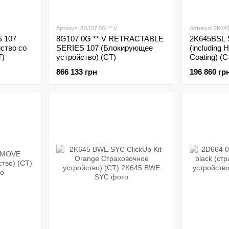
Артикул: 8G107 0G ** V
Артикул: 2K64
S 107
8G107 0G ** V RETRACTABLE
2K645BSL S
ство со
SERIES 107 (Блокирующее
(including 
T)
устройство) (CT)
Coating) (
устройство
866 133 грн
196 860 гр