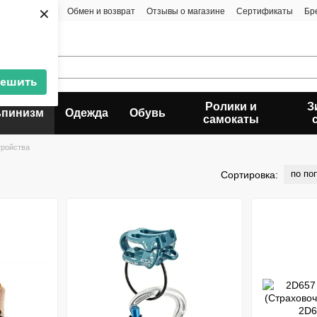
×
та и доставка
Обмен и возврат
Отзывы о магазине
Сертификаты
Бр
решить
Ролики и
З
ьпинизм
Одежда
Обувь
самокаты
тройства
по по
Сортировка: