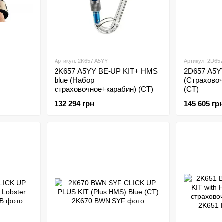
Артикул: 2K657 A5YY
Артикул: 2D65
2K657 A5YY BE-UP KIT+ HMS
2D657 A5Y
blue (Набор
(Страховоч
страховочное+карабин) (CT)
(CT)
132 294 грн
145 605 гр