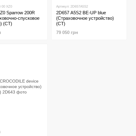
4 00 XZ0
Артикул: 2D657A5S2
Z0 Sparrow 200R
2D657 A5S2 BE-UP blue
аховочно-спусковое
(Страховочное устройство)
) (CT)
(CT)
н
79 050 грн
3