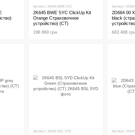
Артикул: 2K645 BWE SYC
Артикул: 2D66
E
2K645 BWE SYC ClickUp Kit
2D664 00 X
ство)
Orange Страховочное
black (стр
устройство) (CT)
устройство
196 860 грн
663 408 гр
Артикул: 2K645 BSL SYD
Артикул: 2D64