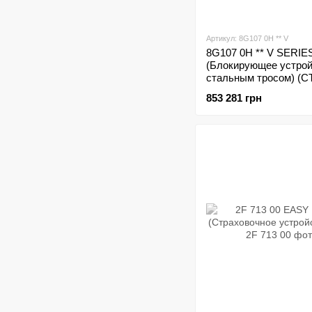
Артикул: 8G107 0H ** V
8G107 0H ** V SERIE
(Блокирующее устрой
стальным тросом) (C
853 281 грн