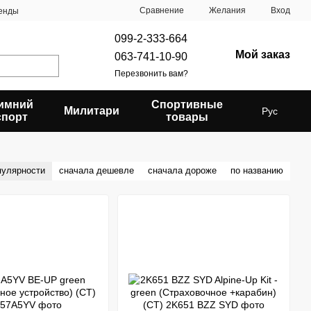
Сравнение
Желания
Вход
енды
099-2-333-664
Мой заказ
063-741-10-90
Перезвонить вам?
имний
Спортивные
Милитари
Рус
спорт
товары
пулярности
сначала дешевле
сначала дороже
по названию