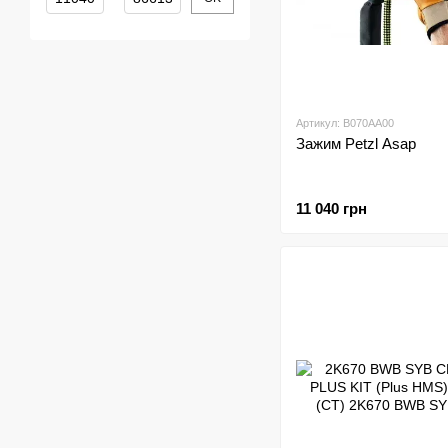
Артикул: B070AA00
Зажим Petzl Asap
11 040 грн