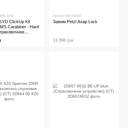
5BSL SYD
Артикул: B071BA00
YD ClickUp Kit
Зажим Petzl Asap Lock
HMS Carabiner - Hard
Страховочное
) (CT)
н
13 398 грн