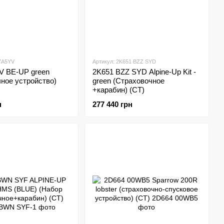
7A5YV
Артикул: 2K651 BZZ SYD
V BE-UP green
2K651 BZZ SYD Alpine-Up Kit -
ное устройство)
green (Страховочное
+карабин) (CT)
н
277 440 грн