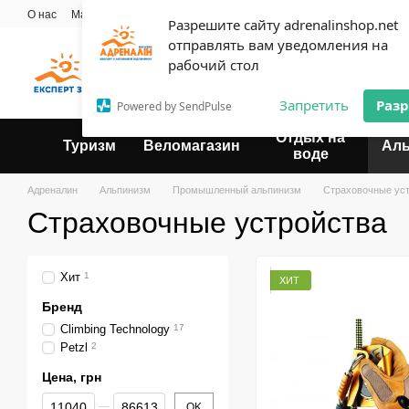
Перейти к основному контенту
О нас
Мастерская
Прокат
Блог
Контактная информация
Опла
Разрешите сайту adrenalinshop.net
Пользовательское соглашение
отправлять вам уведомления на
Эксперт твоего отдыха
рабочий стол
Запретить
Раз
Powered by SendPulse
Отдых на
Туризм
Веломагазин
Ал
воде
Адреналин
Альпинизм
Промышленный альпинизм
Страховочные ус
Страховочные устройства
Хит
1
ХИТ
Бренд
Climbing Technology
17
Petzl
2
Цена, грн
От Цена, грн
До Цена, грн
OK