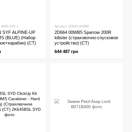
1 BWN SYF-1
Артикул: 2D664 00WB5
N SYF ALPINE-UP
2D664 00WB5 Sparrow 200R
MS (BLUE) (Набор
lobster (страховочно-спусковое
ое+карабин) (CT)
устройство) (CT)
н
644 487 грн