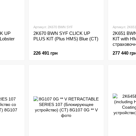
Артикул: 2K670 BWN SYF
Артикул: 2K65
CK UP
2K670 BWN SYF CLICK UP
2K651 BW
Lobster
PLUS KIT (Plus HMS) Blue (CT)
KIT with H
страховочн
226 491 грн
277 440 гр