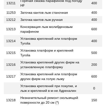
Горячая смазка парафином под погоду
13211
400
HF
11253
Заточка кантов лыж станочная
400
13212
Заточка кантов лыж ручная
400
Консервация лыж молибденовым
13213
600
парафином
Установка креплений или платформ
13214
400
Tyrolia
Установка платформ и креплений
13215
500
Tyrolia
Установка креплений других фирм на
13216
200
установленную платформу
Установка креплений или платформ
13217
600
других фирм на голую лыжу
Установка креплений при покупке, и
0
лыж и креплений в м-не Адреналин
Незначительный ремонт скользящей
13218
150
поверхности до 20 см (*)