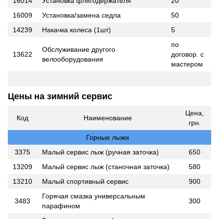
16014
Установка флягодержателя
20
16009
Установка/замена седла
50
14239
Накачка колеса (1шт)
5
по
Обслуживание другого
13622
договор. с
велооборудования
мастером
Цены на зимний сервис
Цена,
Код
Наименование
грн.
Горные лыжи
3375
Малый сервис лыж (ручная заточка)
650
13209
Малый сервис лыж (станочная заточка)
580
13210
Малый спортивный сервис
900
Горячая смазка универсальным
3483
300
парафином