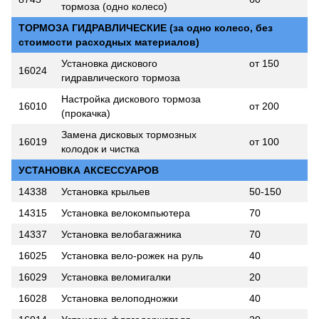
тормоза (одно колесо)
ТОРМОЗА ГИДРАВЛИЧЕСКИЕ (за одно колесо, без
стоимости расходных материалов)
Установка дискового
от 150
16024
гидравлического тормоза
Настройка дискового тормоза
16010
от 200
(прокачка)
Замена дисковых тормозных
16019
от 100
колодок и чистка
УСТАНОВКА АКСЕССУАРОВ
14338
Установка крыльев
50-150
14315
Установка велокомпьютера
70
14337
Установка велобагажника
70
16025
Установка вело-рожек на руль
40
16029
Установка веломигалки
20
16028
Установка велоподножки
40