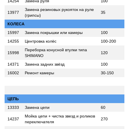
14254
Замена руля
100
Замена резиновых рукояток на руле
13977
35
(грипсы)
КОЛЕСА
15997
Замена покрышки или камеры
100
14255
Центровка колёс
100-200
Переборка конусной втулки типа
15998
120
SHIMANO
14371
Замена задних звёзд
100
16002
Ремонт камеры
30-150
ЦЕПЬ
13333
Замена цепи
60
Мойка цепи + чистка звезд и роликов
14237
270
переключателя