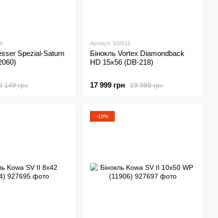
86
Артикул: 928515
sser Spezial-Saturn
Бінокль Vortex Diamondback
2060)
HD 15x56 (DB-218)
17 999 грн
8 149 грн
19 999 грн
−10%