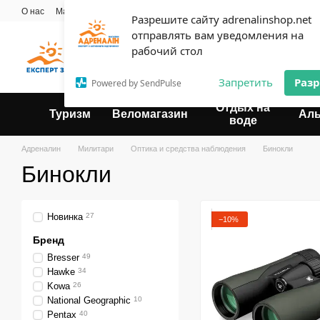
Перейти к основному контенту
О нас
Мастерская
Прокат
Блог
Контактная информация
Опла
Разрешите сайту adrenalinshop.net
Пользовательское соглашение
отправлять вам уведомления на
Эксперт твоего отдыха
рабочий стол
Запретить
Раз
Powered by SendPulse
Отдых на
Туризм
Веломагазин
Ал
воде
Адреналин
Милитари
Оптика и средства наблюдения
Бинокли
Бинокли
Новинка
27
−10%
Бренд
Bresser
49
Hawke
34
Kowa
26
National Geographic
10
Pentax
40