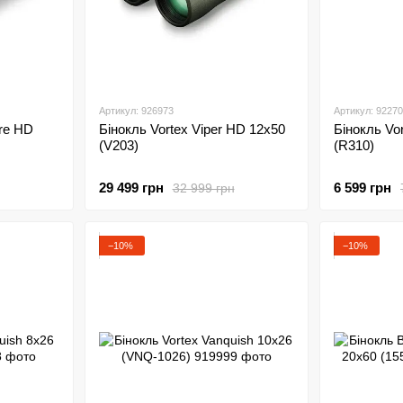
Артикул: 926973
Артикул: 9227
ire HD
Бінокль Vortex Viper HD 12x50
Бінокль Vo
(V203)
(R310)
29 499 грн
6 599 грн
32 999 грн
−10%
−10%