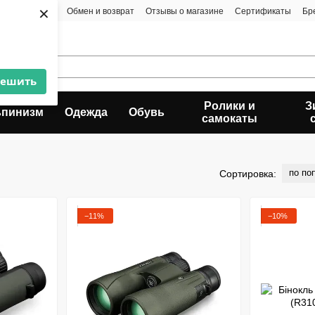
×
та и доставка
Обмен и возврат
Отзывы о магазине
Сертификаты
Бр
решить
Ролики и
З
ьпинизм
Одежда
Обувь
самокаты
по по
Сортировка:
−11%
−10%