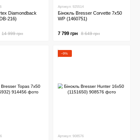
6
Артикул: 925514
rtex Diamondback
Бінокль Bresser Corvette 7x50
DB-216)
WP (1460751)
7 799 грн
14 999 грн
8 649 грн
−9%
56
Артикул: 908576