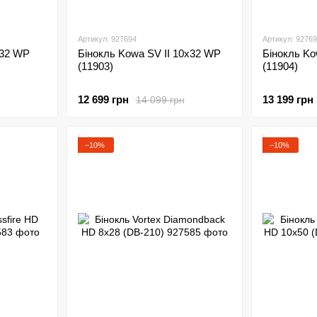
Артикул: 927694
Артикул: 9276
x32 WP
Бінокль Kowa SV II 10x32 WP
Бінокль Ko
(11903)
(11904)
12 699 грн
13 199 грн
14 099 грн
−10%
−10%