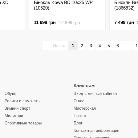
6 XD
Бінокль Kowa BD 10x25 WP
Бінокль Br
(10520)
(1866932)
11 699 грн
7 499 грн
12 999 грн
Назад
1
2
3
4
5
6
...
1
Клиентам
Обувь
Вход в личный кабинет
Ролики и самокаты
О нас
Зимний спорт
Мастерская
Милитари
Прокат
Спортивные товары
Блог
Контактная информация
Оплата и доставка