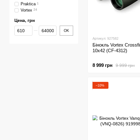
Praktica
1
Vortex
24
Цена, грн
От Цена, грн
До Цена, грн
OK
Артикул: 927582
Бінокль Vortex Crossf
10x42 (CF-4312)
8 999 грн
9 999 грн
−10%