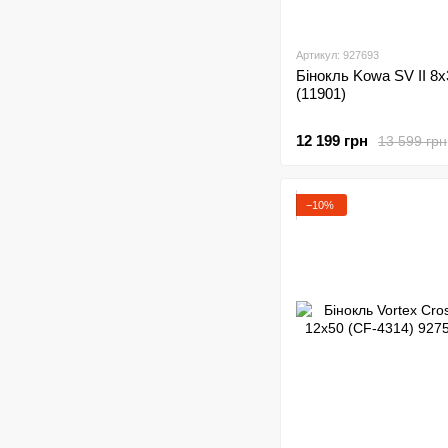
Артикул: 927693
Бінокль Kowa SV II 8
(11901)
12 199 грн
13 599 грн
−10%