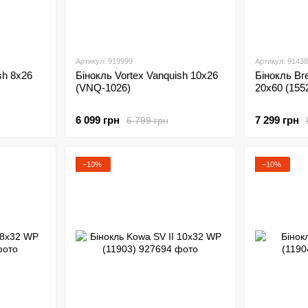
Артикул: 919999
Артикул: 9143
sh 8x26
Бінокль Vortex Vanquish 10x26
Бінокль Bre
(VNQ-1026)
20x60 (155
6 099 грн
7 299 грн
6 799 грн
−10%
−10%