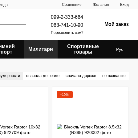
Сравнение
Желания
Вход
енды
099-2-333-664
Мой заказ
063-741-10-90
Перезвонить вам?
имний
Спортивные
Милитари
Рус
спорт
товары
пулярности
сначала дешевле
сначала дороже
по названию
−10%