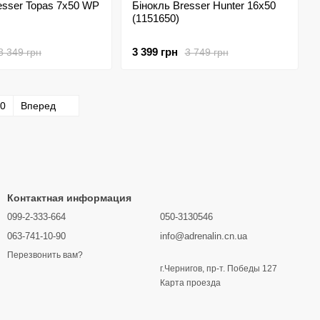
esser Topas 7x50 WP
Бінокль Bresser Hunter 16x50
(1151650)
3 399 грн
8 349 грн
3 749 грн
0
Вперед
Контактная информация
099-2-333-664
050-3130546
063-741-10-90
info@adrenalin.cn.ua
Перезвонить вам?
г.Чернигов, пр-т. Победы 127
Карта проезда