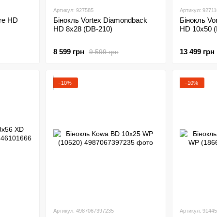
Артикул: 927585
Артикул: 92711
ire HD
Бінокль Vortex Diamondback
Бінокль Vo
HD 8x28 (DB-210)
HD 10x50 (
8 599 грн
13 499 грн
9 599 грн
−10%
−10%
Артикул: 4987067397235
Артикул: 9144