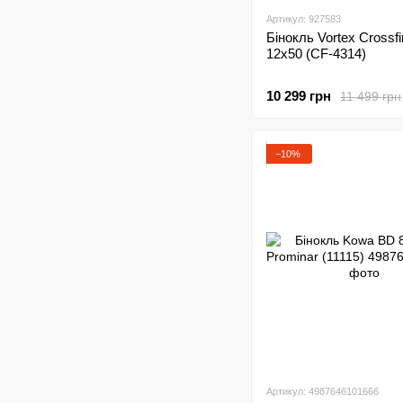
Артикул: 927583
Бінокль Vortex Crossf
12x50 (CF-4314)
10 299 грн
11 499 грн
−10%
Артикул: 4987646101666