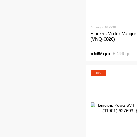
Артикул: 919998
Бінокль Vortex Vanqui
(VNQ-0826)
5 599 грн
6 199 грн
−10%