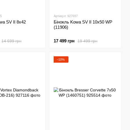
95
Артикул: 927697
wa SV II 8x42
Бінокль Kowa SV II 10x50 WP
(11906)
17 499 грн
14 699 грн
19 499 грн
−10%