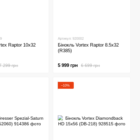
09
Артикул: 920002
rtex Raptor 10x32
Бінокль Vortex Raptor 8.5x32
(R385)
5 999 грн
7 299 грн
6 699 грн
−10%