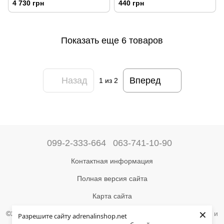
4 730 грн
440 грн
Показать еще 6 товаров
Назад
Вперед
1
из 2
099-2-333-664
063-741-10-90
Контактная информация
Полная версия сайта
Карта сайта
×
©2004-2024 Адреналин –
магазин туристического снаряжения и
Разрешите сайту adrenalinshop.net
товаров для активного отдыха