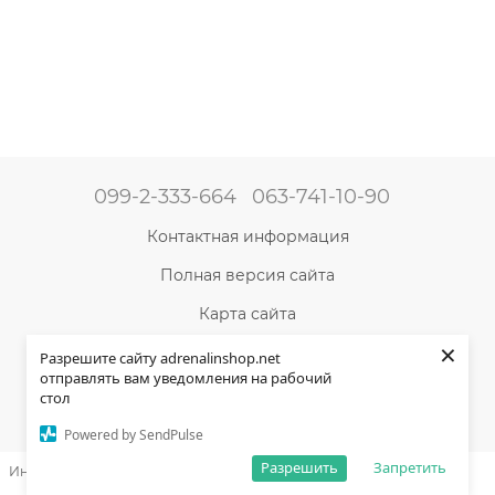
099-2-333-664
063-741-10-90
Контактная информация
Полная версия сайта
Карта сайта
×
©2004-2024 Адреналин –
магазин туристического
Разрешите сайту adrenalinshop.net
снаряжения и товаров для активного отдыха
отправлять вам уведомления на рабочий
стол
Укр
Рус
Powered by SendPulse
Разрешить
Запретить
Интернет-магазин создан с Хорошоп