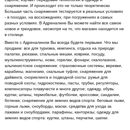
снаряжении. И происходит это не только теоретически.
Большая часть снаряжения тестируется в реальных условиях
- в походах, на восхожедниях, при погружениях в самых
разных условиях. В Адреналине Вы можете найти все самое
новое и трендовое, несмотря на то, что магазин находится не
в столице.
Вместе с Адреналином Вы всегда будете первыми. Что мы
продаем: все для туризма, кемпинга, отдыха на природе:
палатки, рюкзаки, спальные мешки, коврики, посуду,
мультиинструменты, ножи, горелки, фонари; скалолазное,
альпинистское снаряжение: страховочные системы, веревки,
карабины, магнезию, скальные туфли; снаряжение для
дайвинга, сноркелинга и подводной охоты: ружья для
поводной охоты, гидрокостюмы, ласты, трубки, регуляторы,
компенсаторы плавучести и многе другое; одежду, обувь:
куртки, штаны, термобелье, футболки, кроссовки, сандалии,
ботинки; снаряжение для зимних видов спорта: беговые лыжи,
горные лыжи, сноуборды, маски, средвтва для ухода за
лажами и сноубордами, парафины, канторезы; одежду для
зимних видов спорта: куртки, штаны, перчатки, шапки.