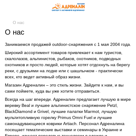
О нас
О нас
Занимаемся продажей outdoor-снаряжения с 1 мая 2004 года.
Широкий ассортимент товаров привлекает к нам туристов,
скалолазов, альпинистов, рыбаков, охотников, подводных
охотников и просто людей, которые хотят отдохнуть на берегу
реки, с друзьями на лодке или с шашлычком - практически
всех, кто ведет активный образ жизни.
Магазин Адреналин – это стиль жизни. Зайдите к нам, и вы
сами поймете, куда вы уже хотите отправиться.
Всегда на шаг впереди. Адреналин предлагает лучшую в мире
веревку Beal и лучшее альпинистское снаряжение Petzl,
BlackDiamond и Grivel, лучшие палатки Marmot, лучшую
мультитопливную горелку Primus Omni Fuel и лучшие
самонадувающиеся коврики Artiach. Персонал Адреналина
посещает тематические выставки и семинары в Украине и
Европе, изучает передовые технологии в одежде и