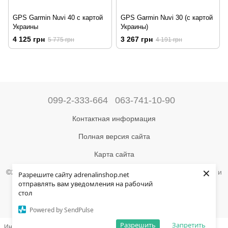
GPS Garmin Nuvi 40 с картой
GPS Garmin Nuvi 30 (с картой
Украины
Украины)
4 125 грн
3 267 грн
5 775 грн
4 191 грн
099-2-333-664
063-741-10-90
Контактная информация
Полная версия сайта
Карта сайта
×
©2004-2024 Адреналин –
магазин туристического снаряжения и
Разрешите сайту adrenalinshop.net
товаров для активного отдыха
отправлять вам уведомления на рабочий
стол
Укр
Рус
Powered by SendPulse
Разрешить
Запретить
Интернет-магазин создан с Хорошоп