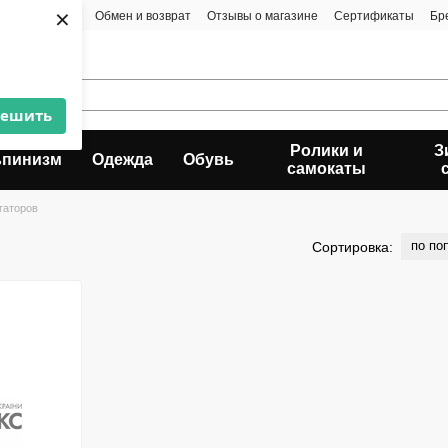
×
та и доставка
Обмен и возврат
Отзывы о магазине
Сертификаты
Бр
решить
Ролики и
З
ьпинизм
Одежда
Обувь
самокаты
гаторов
по по
Сортировка: