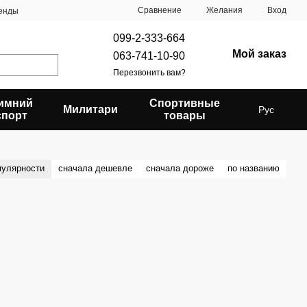
Сравнение
Желания
Вход
енды
099-2-333-664
Мой заказ
063-741-10-90
Перезвонить вам?
имний
Спортивные
Милитари
Рус
спорт
товары
пулярности
сначала дешевле
сначала дороже
по названию