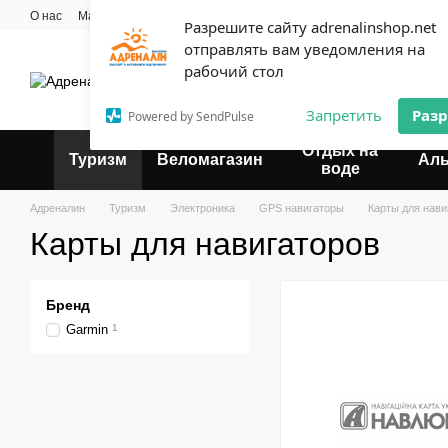
Перейти к основному контенту
О нас
Мастерская
Прокат
Блог
Контактная информация
Опла
Разрешите сайту adrenalinshop.net
Пользовательское соглашение
отправлять вам уведомления на
Эксперт твоего отдыха
рабочий стол
Запретить
Раз
Powered by SendPulse
Отдых на
Туризм
Веломагазин
Ал
воде
Адреналин
Туризм
Электроника
GPS навигаторы
Карты для нави
Карты для навигаторов
Бренд
Garmin
1