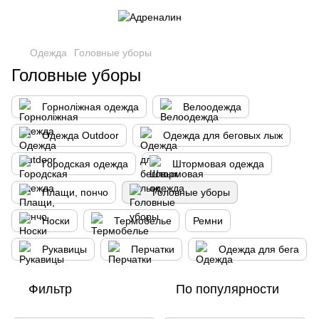
Одежда
Головные уборы
Головные уборы
Горноліжная одежда
Велоодежда
Одежда Outdoor
Одежда для беговых лыж
Городская одежда
Штормовая одежда
Плащи, пончо
Головные уборы
Носки
Термобелье
Ремни
Рукавицы
Перчатки
Одежда для бега
Фильтр
По популярности