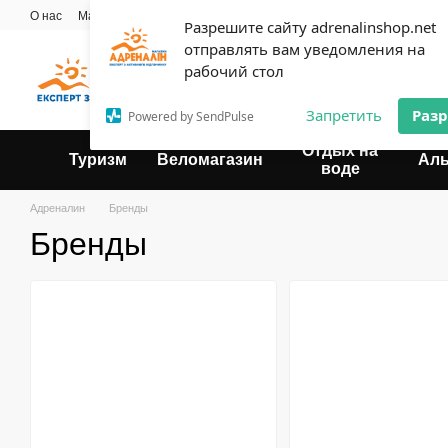
Перейти к основному контенту
О нас
Мастерская
Прокат
Блог
Контактная информация
Опла
Разрешите сайту adrenalinshop.net
Пользовательское соглашение
отправлять вам уведомления на
Эксперт твоего отдыха
рабочий стол
Запретить
Раз
Powered by SendPulse
Отдых на
Туризм
Веломагазин
Ал
воде
Адреналин
Бренды
Бренды