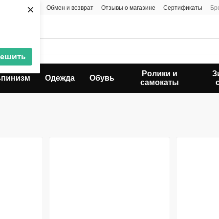
×
та и доставка
Обмен и возврат
Отзывы о магазине
Сертификаты
Бр
решить
Ролики и
З
ьпинизм
Одежда
Обувь
самокаты