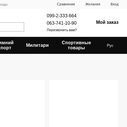
Сравнение
Желания
Вход
енды
099-2-333-664
Мой заказ
063-741-10-90
Перезвонить вам?
имний
Спортивные
Милитари
Рус
спорт
товары