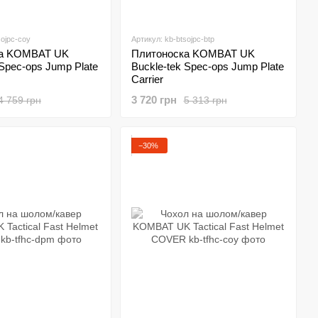
sojpc-coy
Артикул: kb-btsojpc-btp
ка KOMBAT UK
Плитоноска KOMBAT UK
 Spec-ops Jump Plate
Buckle-tek Spec-ops Jump Plate
Carrier
3 720 грн
4 759 грн
5 313 грн
−30%