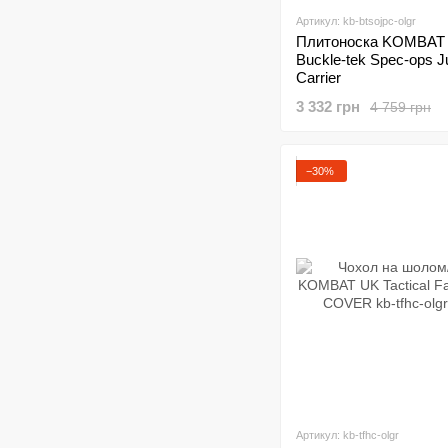
Артикул: kb-btsojpc-olgr
Плитоноска KOMBAT
Buckle-tek Spec-ops J
Carrier
3 332 грн
4 759 грн
−30%
Артикул: kb-tfhc-olgr