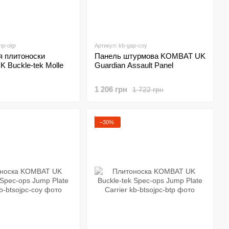
mp-olgr
Артикул: kb-gap-coy
я плитоноски
Панель штурмова KOMBAT UK
 Buckle-tek Molle
Guardian Assault Panel
1 206 грн
1 722 грн
−30%