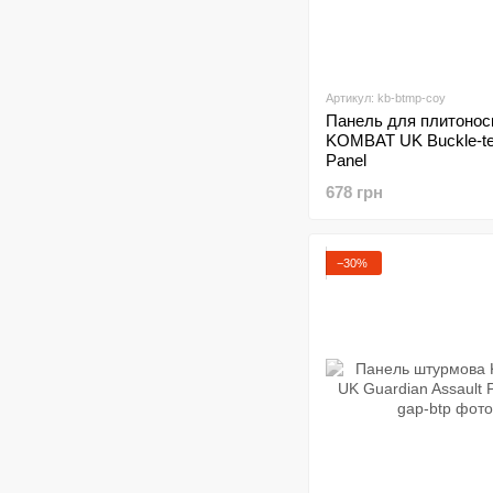
Артикул: kb-btmp-coy
Панель для плитонос
KOMBAT UK Buckle-te
Panel
678 грн
−30%