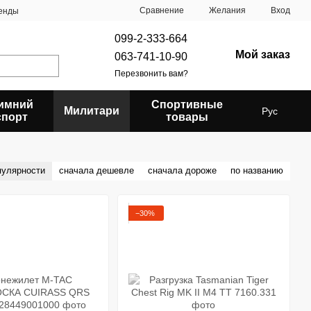
Сравнение
Желания
Вход
енды
099-2-333-664
Мой заказ
063-741-10-90
Перезвонить вам?
имний
Спортивные
Милитари
Рус
спорт
товары
пулярности
сначала дешевле
сначала дороже
по названию
−30%