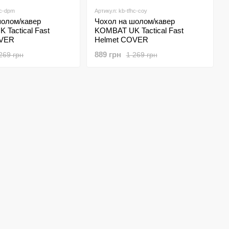
hc-dpm
Артикул: kb-tfhc-coy
шолом/кавер
Чохол на шолом/кавер
Tactical Fast
KOMBAT UK Tactical Fast
OVER
Helmet COVER
889 грн
269 грн
1 269 грн