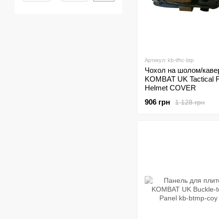
Артикул: kb-tfhc-btp
Чохол на шолом/каве
KOMBAT UK Tactical F
Helmet COVER
906 грн
1 128 грн