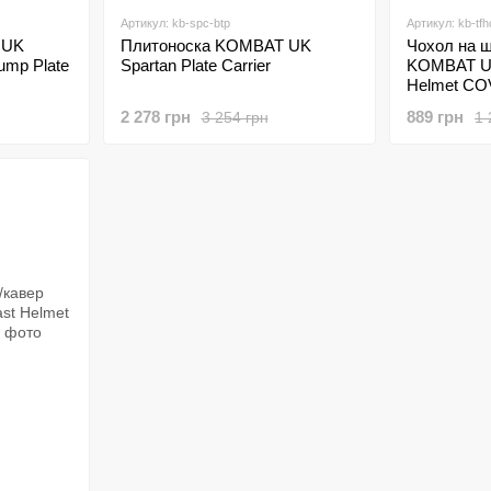
Артикул: kb-spc-btp
Артикул: kb-tf
 UK
Плитоноска KOMBAT UK
Чохол на 
ump Plate
Spartan Plate Carrier
KOMBAT UK 
Helmet C
2 278 грн
889 грн
3 254 грн
1 