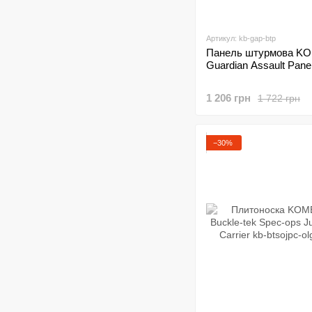
Артикул: kb-gap-btp
Панель штурмова K
Guardian Assault Pane
1 206 грн
1 722 грн
−30%