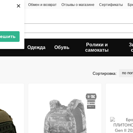
×
та и доставка
Обмен и возврат
Отзывы о магазине
Сертификаты
Бр
решить
Ролики и
З
ьпинизм
Одежда
Обувь
самокаты
по по
Сортировка: