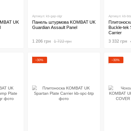
Артикул: kb-gap-olgr
Артикул: kb-bt
OMBAT UK
Панель штурмова KOMBAT UK
Плитонос
l
Guardian Assault Panel
Buckle-tek
Carrier
1 206 грн
3 332 грн
1 722 грн
−30%
−30%