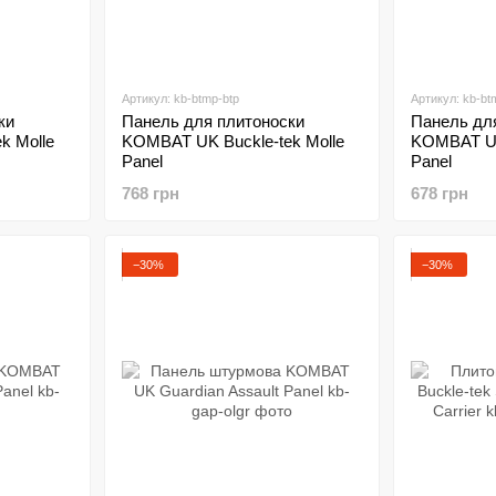
Артикул: kb-btmp-btp
Артикул: kb-bt
ки
Панель для плитоноски
Панель дл
k Molle
KOMBAT UK Buckle-tek Molle
KOMBAT UK
Panel
Panel
768 грн
678 грн
−30%
−30%