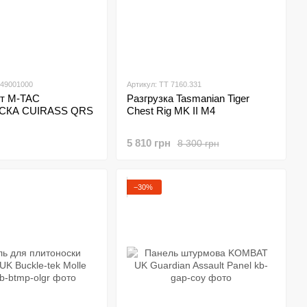
449001000
Артикул: TT 7160.331
т M-TAC
Разгрузка Tasmanian Tiger
СКА CUIRASS QRS
Chest Rig MK II M4
5 810 грн
8 300 грн
−30%