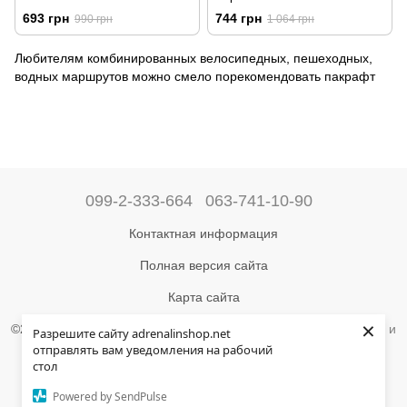
693 грн
744 грн
990 грн
1 064 грн
Любителям комбинированных велосипедных, пешеходных,
водных маршрутов можно смело порекомендовать пакрафт
099-2-333-664
063-741-10-90
Контактная информация
Полная версия сайта
Карта сайта
×
©2004-2024 Адреналин –
магазин туристического снаряжения и
Разрешите сайту adrenalinshop.net
товаров для активного отдыха
отправлять вам уведомления на рабочий
стол
Укр
Рус
Powered by SendPulse