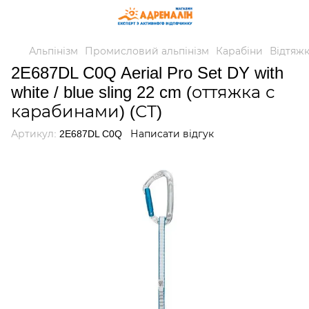
Альпінізм
Промисловий альпінізм
Карабіни
Відтяжк
2E687DL C0Q Aerial Pro Set DY with
white / blue sling 22 cm (оттяжка с
карабинами) (СТ)
Артикул:
2E687DL C0Q
Написати відгук