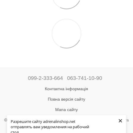
099-2-333-664
063-741-10-90
Контактна інформація
Повна версія сайту
Мапа сайту
×
©2004-2024 Адреналін –
магазин туристичного спорядження та
Разрешите сайту adrenalinshop.net
товарів для активного відпочинку
отправлять вам уведомления на рабочий
стол