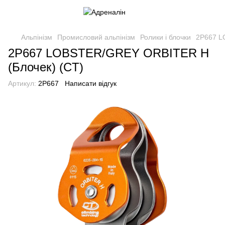
Альпінізм
Промисловий альпінізм
Ролики і блочки
2P667 L
2P667 LOBSTER/GREY ORBITER H
(Блочек) (CT)
Артикул:
2P667
Написати відгук