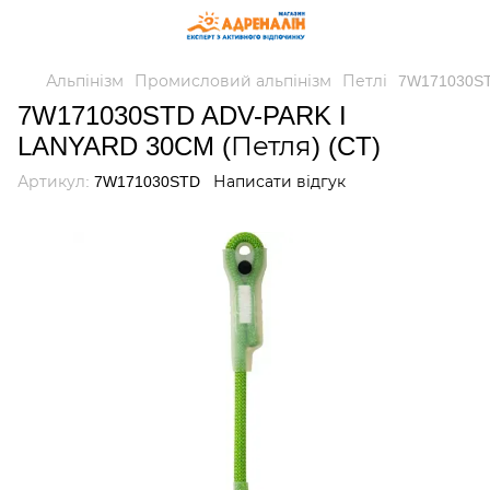
Альпінізм
Промисловий альпінізм
Петлі
7W171030ST
7W171030STD ADV-PARK I
LANYARD 30CM (Петля) (CT)
Артикул:
7W171030STD
Написати відгук