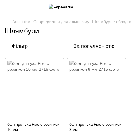
Альпінізм
Спорядження для альпінізму
Шлямбурне обладн
Шлямбури
Фільтр
За популярністю
болт для уха Fixe c резинкой
болт для уха Fixe c резинкой
10 мм
8 мм