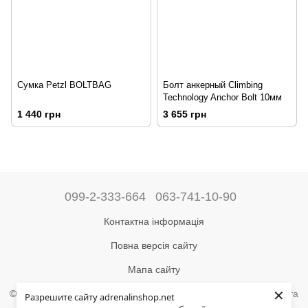
Сумка Petzl BOLTBAG
Болт анкерный Climbing
Technology Anchor Bolt 10мм
1 440 грн
3 655 грн
099-2-333-664
063-741-10-90
Контактна інформація
Повна версія сайту
Мапа сайту
×
©2004-2024 Адреналін –
магазин туристичного спорядження та
Разрешите сайту adrenalinshop.net
товарів для активного відпочинку