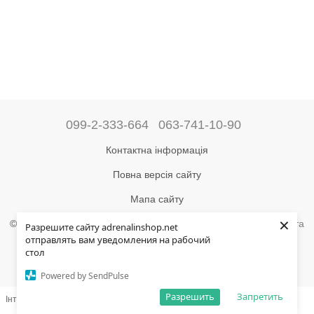
099-2-333-664
063-741-10-90
Контактна інформація
Повна версія сайту
Мапа сайту
×
©2004-2024 Адреналін –
магазин туристичного спорядження та
Разрешите сайту adrenalinshop.net
товарів для активного відпочинку
отправлять вам уведомления на рабочий
стол
Укр
Рус
Powered by SendPulse
Разрешить
Запретить
Інтернет-магазин створений з Хорошоп