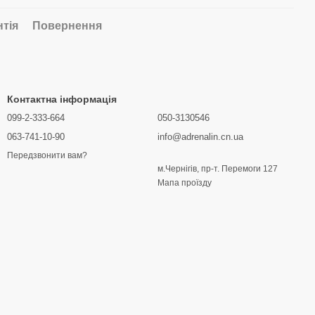
нтія
Повернення
Контактна інформація
099-2-333-664
050-3130546
063-741-10-90
info@adrenalin.cn.ua
Передзвонити вам?
м.Чернігів, пр-т. Перемоги 127
Мапа проїзду