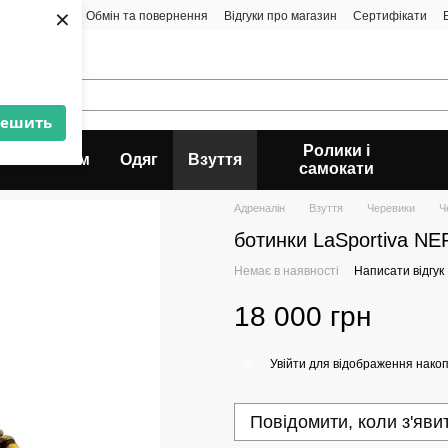
×
а і доставка
Обмін та повернення
Відгуки про магазин
Сертифікати
решить
Ролики і
Альпінізм
Одяг
Взуття
самокати
Адреналін
Взуття
Черевики
Ч
ботинки LaSportiva N
Немає в наявності
Написати відгук
18 000 грн
Увійти
для відображення накоп
%
Повідомити, коли з'яви