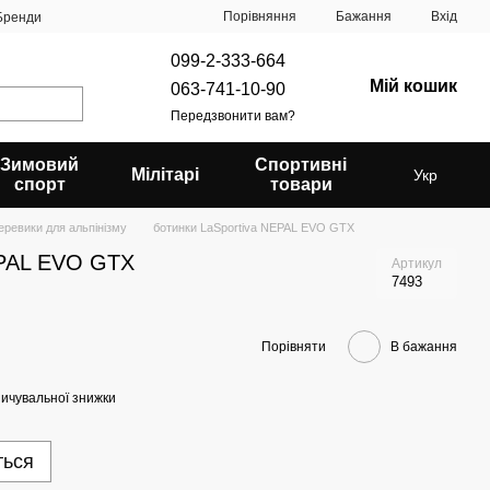
Порівняння
Бажання
Вхід
Бренди
099-2-333-664
Мій кошик
063-741-10-90
Передзвонити вам?
Зимовий
Спортивні
Мілітарі
Укр
спорт
товари
еревики для альпінізму
ботинки LaSportiva NEPAL EVO GTX
EPAL EVO GTX
Артикул
7493
Порівняти
В бажання
ичувальної знижки
ться