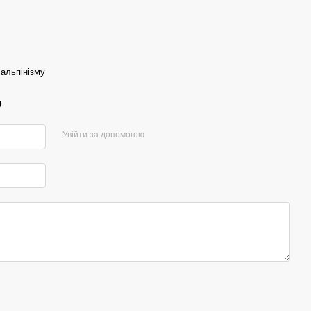
альпінізму
р
Увійти за допомогою