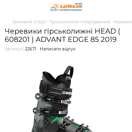
Зимовий спорт
Гірськолижне спорядження
Черевик
Черевики гірськолижні HEAD (
608201 ) ADVANT EDGE 85 2019
Артикул:
22671
Написати відгук