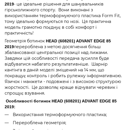
- це ідеальне рішення для шанувальників
2019
гірськолижного спорту. Вони виконані з
використанням термоформуючого пластика Form Fit,
тому ідеально формуються по нозі. Ця практична
модель грамотно поєднує в собі комфорт і
практичність!
Геометрія ботинок
HEAD (608201) ADVANT EDGE 85
перероблена з метою досягнення більш
2019
збалансованої центральної позиції над лижами.
Завдяки цій особливості передача зусилля буде
відбуватися набагато результативніше. Шарнір
кантінга в даній моделі зміщений на 14 мм, що
покращує контроль і робить рулежку інформативною.
Язичок і манжети - подовжені і з високою структурою
жорсткості. Це дозволяє краще відчувати черевик і
спрощує взування.
Особливості ботинок HEAD (608201) ADVANT EDGE 85
2019:
Використання термоформуючого пластика;
Перероблена геометрія;