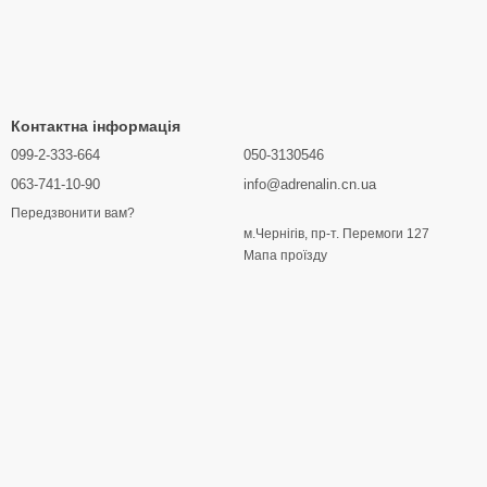
Контактна інформація
099-2-333-664
050-3130546
063-741-10-90
info@adrenalin.cn.ua
Передзвонити вам?
м.Чернігів, пр-т. Перемоги 127
Мапа проїзду