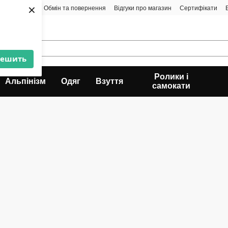
×
а і доставка
Обмін та повернення
Відгуки про магазин
Сертифікати
решить
Ролики і
Альпінізм
Одяг
Взуття
самокати