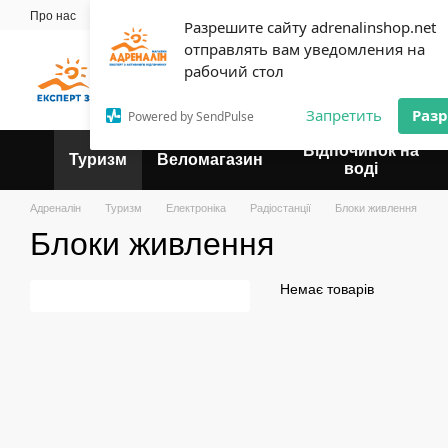
Перейти до основного контенту
Про нас
Майстерня
Прокат
Блог
Контактна інформація
Оплат
Разрешите сайту adrenalinshop.net
Угода користувача
отправлять вам уведомления на
Експерт твого відпочинку
рабочий стол
Запретить
Раз
Powered by SendPulse
Відпочинок на
Туризм
Веломагазин
воді
Адреналін
Туризм
Електроніка
Радіостанції
Блоки живлення
Блоки живлення
Немає товарів