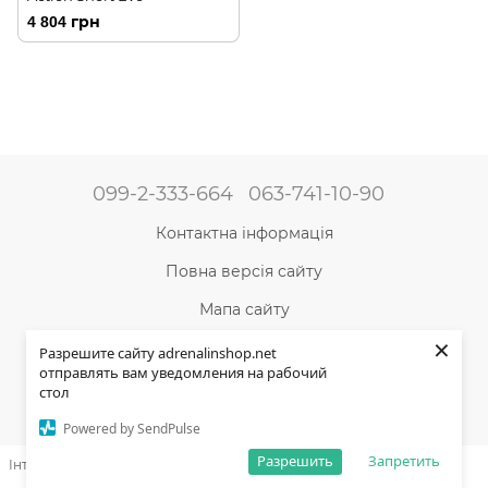
4 804 грн
099-2-333-664
063-741-10-90
Контактна інформація
Повна версія сайту
Мапа сайту
×
©2004-2024 Адреналін –
магазин туристичного
Разрешите сайту adrenalinshop.net
спорядження та товарів для активного відпочинку
отправлять вам уведомления на рабочий
стол
Укр
Рус
Powered by SendPulse
Разрешить
Запретить
Інтернет-магазин створений з Хорошоп