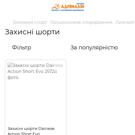
Зимовий спорт
Гірськолижне спорядження
Лижний 
Захисні шорти
Фільтр
За популярністю
Захисні шорти Dainese
Action Short Evo