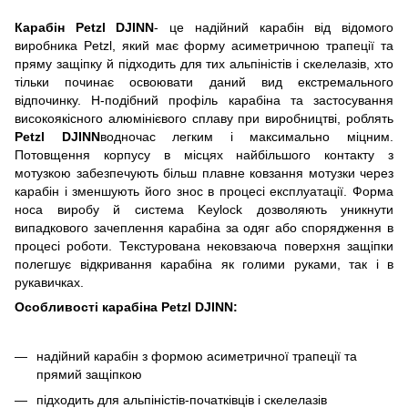
Карабін Petzl DJINN
- це надійний карабін від відомого
виробника Petzl, який має форму асиметричною трапеції та
пряму защіпку й підходить для тих альпіністів і скелелазів, хто
тільки починає освоювати даний вид екстремального
відпочинку. H-подібний профіль карабіна та застосування
високоякісного алюмінієвого сплаву при виробництві, роблять
Petzl DJINN
водночас легким і максимально міцним.
Потовщення корпусу в місцях найбільшого контакту з
мотузкою забезпечують більш плавне ковзання мотузки через
карабін і зменшують його знос в процесі експлуатації. Форма
носа виробу й система Keylock дозволяють уникнути
випадкового зачеплення карабіна за одяг або спорядження в
процесі роботи. Текстурована нековзаюча поверхня защіпки
полегшує відкривання карабіна як голими руками, так і в
рукавичках.
Особливості карабіна Petzl DJINN:
надійний карабін з формою асиметричної трапеції та
прямий защіпкою
підходить для альпіністів-початківців і скелелазів