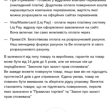
При отриманні - готівкою у відділенні компанії перевізника
(накладений платіж). Додаткова оплата повернення коштів
нараховується компанією перевізником, вартість якої
можна розрахувати на офіційних сайтах перевізників.
Visa/Mastercard (Liq Pay) - оплата через платіжну систему
Liq Pay, відразу при оформленні замовлення на сайті.
Вона включає так само можливість оплати через
Приват24. Безготівкова оплата на розрахунковий рахунок.
Наш менеджер формує рахунок та Ви оплачуєте зі свого
розрахункового рахунку.
В залежності від типу товару та виробника, гарантія на товар
може бути від 14 днів до 5 років, але не менше ніж це
передбачено "Законом про захист прав споживача".
Ви завжди можете повернути товар, якщо вам він не підходить
протягом14 днів з дня отримання. Єдина умова, товар не
повинен бути вживаним та зберігати рідну упаковку. Виняток
становлять товари, що не підлягають поверненню, перелік
яких зазначено в "Правилах торгівлі" та "Законі про захист
прав споживача"