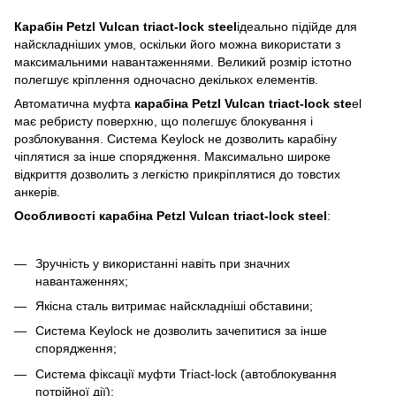
Карабін Petzl Vulcan triact-lock steel
ідеально підійде для
найскладніших умов, оскільки його можна використати з
максимальними навантаженнями. Великий розмір істотно
полегшує кріплення одночасно декількох елементів.
Автоматична муфта
карабіна Petzl Vulcan triact-lock ste
el
має ребристу поверхню, що полегшує блокування і
розблокування. Система Keylock не дозволить карабіну
чіплятися за інше спорядження. Максимально широке
відкриття дозволить з легкістю прикріплятися до товстих
анкерів.
Особливості карабіна Petzl Vulcan triact-lock steel
:
Зручність у використанні навіть при значних
навантаженнях;
Якісна сталь витримає найскладніші обставини;
Система Keylock не дозволить зачепитися за інше
спорядження;
Система фіксації муфти Triact-lock (автоблокування
потрійної дії);