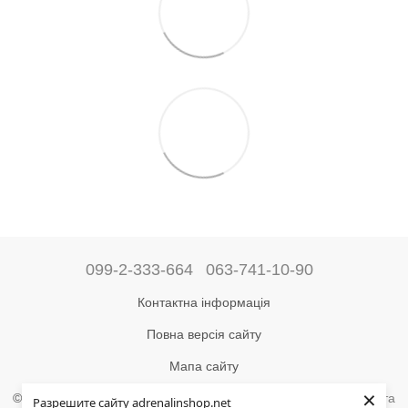
099-2-333-664
063-741-10-90
Контактна інформація
Повна версія сайту
Мапа сайту
×
©2004-2024 Адреналін –
магазин туристичного спорядження та
Разрешите сайту adrenalinshop.net