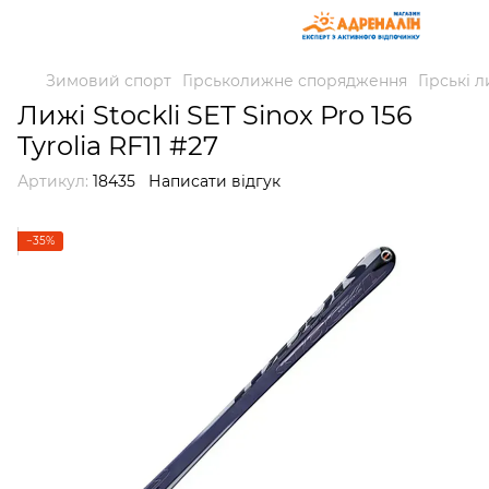
Зимовий спорт
Гірськолижне спорядження
Гірські 
Лижі Stockli SET Sinox Pro 156
Tyrolia RF11 #27
Артикул:
18435
Написати відгук
−35%