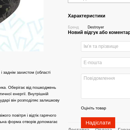
Характеристики
Бренд
Destroyer
Новий відгук або комента
і заднім захистом (області
ика. Оберігає від пошкоджень
ичної енергії. Внутрішній
дарі він розподіляє залишкову
Оцініть товар
ого повітря і відтік гарячого
альна форма отворів допомагає
Надіслати
Доставка
Оплата
Гара