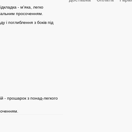
дкладка - м'яка, легко
ріальним просоченням.
у і поглиблення з боків під
ій - прошарок з понад-легкого
соченням.