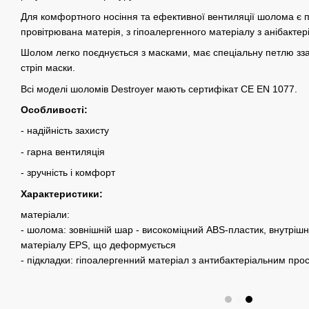
Для комфортного носіння та ефективної вентиляції шолома є пі
провітрювана матерія, з гіпоалергенного матеріалу з анібакте
Шолом легко поєднується з масками, має спеціальну петлю ззад
стріп маски.
Всі моделі шоломів Destroyer мають сертифікат CE EN 1077.
Особливості:
- надійність захисту
- гарна вентиляція
- зручність і комфорт
Характеристики:
матеріали:
- шолома: зовнішній шар - високоміцний ABS-пластик, внутрішн
матеріалу EPS, що деформується
- підкладки: гіпоалергенний матеріал з антибактеріальним про