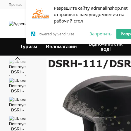
Перейти до основного контенту
Про нас
Майстерня
Прокат
Блог
Контактна інформація
Оплат
Разрешите сайту adrenalinshop.net
Угода користувача
отправлять вам уведомления на
Експерт твого відпочинку
рабочий стол
Запретить
Раз
Powered by SendPulse
Відпочинок на
Туризм
Веломагазин
воді