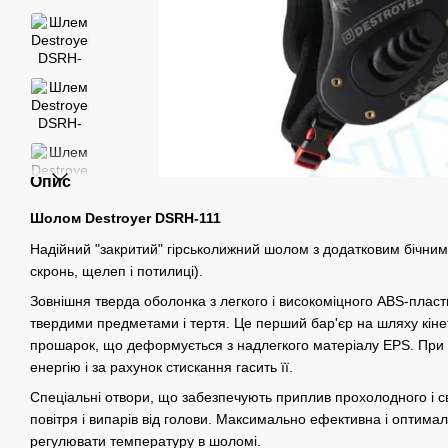
Опис
Шолом Destroyer DSRH-111
Надійний "закритий" гірськолижний шолом з додатковим бічним 
скронь, щелеп і потилиці).
Зовнішня тверда оболонка з легкого і високоміцного ABS-пласт
твердими предметами і тертя. Це перший бар'єр на шляху кінет
прошарок, що деформується з надлегкого матеріалу EPS. При у
енергію і за рахунок стискання гасить її.
Спеціальні отвори, що забезпечують приплив прохолодного і свіж
повітря і випарів від голови. Максимально ефективна і оптим
регулювати температуру в шоломі.