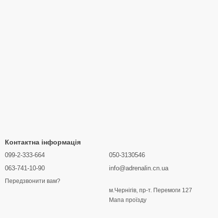
Контактна інформація
099-2-333-664
050-3130546
063-741-10-90
info@adrenalin.cn.ua
Передзвонити вам?
м.Чернігів, пр-т. Перемоги 127
Мапа проїзду