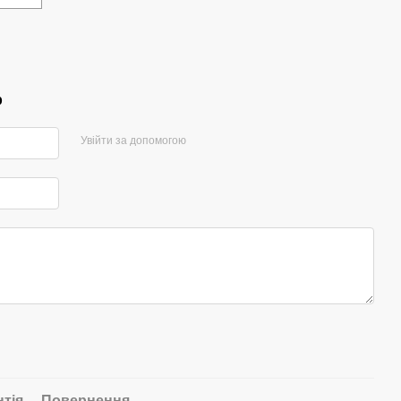
р
Увійти за допомогою
нтія
Повернення