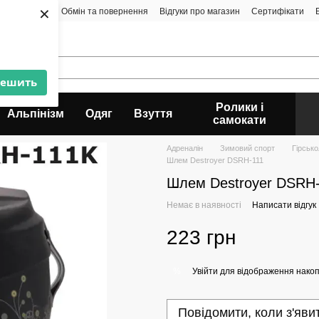
×
а і доставка
Обмін та повернення
Відгуки про магазин
Сертифікати
решить
Ролики і
Альпінізм
Одяг
Взуття
самокати
Адреналін
Зимовий спорт
Гірськ
Шлем Destroyer DSRH-111
Шлем Destroyer DSRH
Немає в наявності
Написати відгук
223 грн
Увійти
для відображення накоп
%
Повідомити, коли з'яви