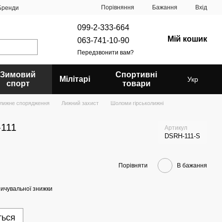
Порівняння
Бажання
Вхід
Бренди
099-2-333-664
Мій кошик
063-741-10-90
Передзвонити вам?
Зимовий
Спортивні
Мілітарі
Укр
спорт
товари
олижне спорядження
Лижний захист
Шоломи гірськолижні
-111
Артикул
DSRH-111-S
Порівняти
В бажання
ичувальної знижки
ться