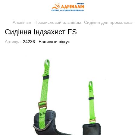
Альпінізм
Промисловий альпінізм
Сидіння для промальпа
Сидіння Індзахист FS
Артикул:
24236
Написати відгук