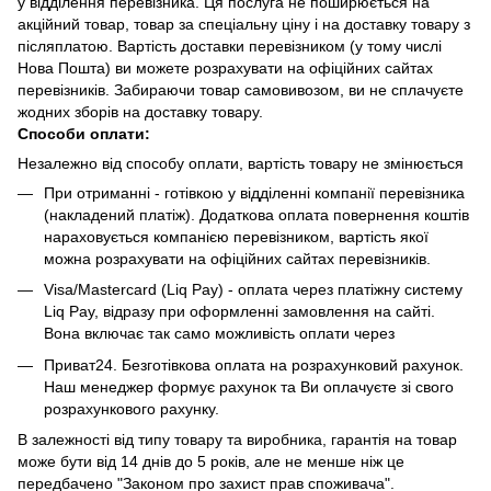
у відділення перевізника. Ця послуга не поширюється на
акційний товар, товар за спеціальну ціну і на доставку товару з
післяплатою. Вартість доставки перевізником (у тому числі
Нова Пошта) ви можете розрахувати на офіційних сайтах
перевізників. Забираючи товар самовивозом, ви не сплачуєте
жодних зборів на доставку товару.
Способи оплати:
Незалежно від способу оплати, вартість товару не змінюється
При отриманні - готівкою у відділенні компанії перевізника
(накладений платіж). Додаткова оплата повернення коштів
нараховується компанією перевізником, вартість якої
можна розрахувати на офіційних сайтах перевізників.
Visa/Mastercard (Liq Pay) - оплата через платіжну систему
Liq Pay, відразу при оформленні замовлення на сайті.
Вона включає так само можливість оплати через
Приват24. Безготівкова оплата на розрахунковий рахунок.
Наш менеджер формує рахунок та Ви оплачуєте зі свого
розрахункового рахунку.
В залежності від типу товару та виробника, гарантія на товар
може бути від 14 днів до 5 років, але не менше ніж це
передбачено "Законом про захист прав споживача".