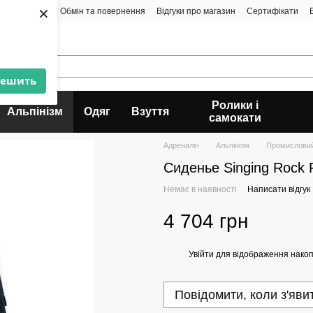
×
а і доставка
Обмін та повернення
Відгуки про магазин
Сертифікати
решить
Ролики і
Альпінізм
Одяг
Взуття
самокати
Адреналін
Альпінізм
Промисловий
Сиденье Singing Rock
Немає в наявності
Написати відгук
4 704 грн
Увійти
для відображення накоп
%
Повідомити, коли з'яви