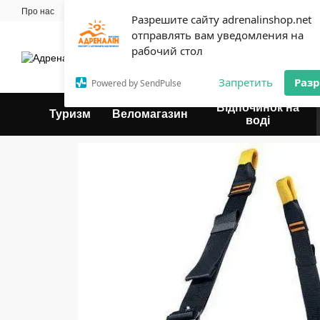
Перейти до основного контенту
Про нас
Майстерня
Прокат
Блог
Контактна інформація
Оплат
Разрешите сайту adrenalinshop.net
Угода користувача
отправлять вам уведомления на
Експерт твого відпочинку
рабочий стол
Запретить
Раз
Powered by SendPulse
Відпочинок на
Туризм
Веломагазин
воді