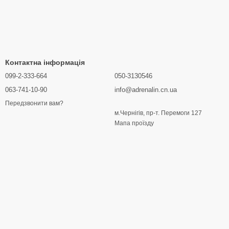
Контактна інформація
099-2-333-664
050-3130546
063-741-10-90
info@adrenalin.cn.ua
Передзвонити вам?
м.Чернігів, пр-т. Перемоги 127
Мапа проїзду