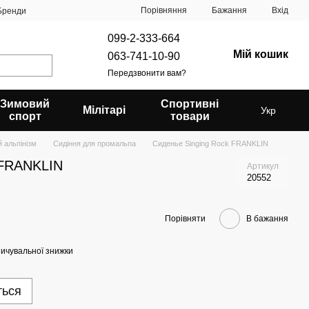
Порівняння
Бажання
Вхід
Бренди
099-2-333-664
Мій кошик
063-741-10-90
Передзвонити вам?
Зимовий
Спортивні
Мілітарі
Укр
спорт
товари
 альпінізм
Сидіння для промальпа
Сиденье Singing Rock FRANKLIN
 FRANKLIN
Артикул
20552
Порівняти
В бажання
ичувальної знижки
ться