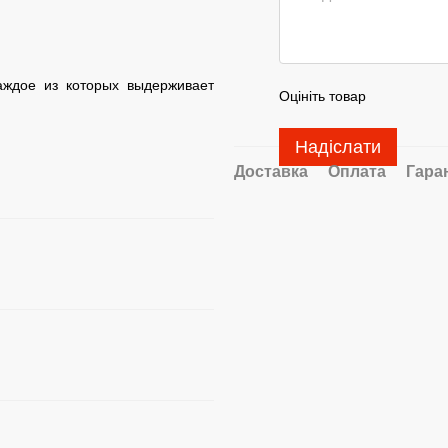
аждое из которых выдерживает
Оцініть товар
Надіслати
Доставка
Оплата
Гара