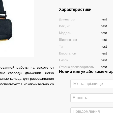
Характеристики
Длина, см
test
Вес, кг
test
Модель
test
Ширина, см
test
Тип
test
Высота, см
test
Сезон
test
Страна-производитель
test
ованной работы на высоте от
Новий відгук або комента
ане свободы движений. Легко
азные кольца для развешивания
Используется исключительно со