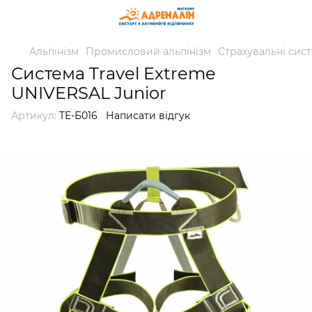
Альпінізм
Промисловий альпінізм
Страхувальні сис
Система Travel Extreme
UNIVERSAL Junior
Артикул:
TE-Б016
Написати відгук