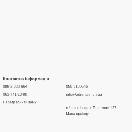
Контактна інформація
099-2-333-664
050-3130546
063-741-10-90
info@adrenalin.cn.ua
Передзвонити вам?
м.Чернігів, пр-т. Перемоги 127
Мапа проїзду