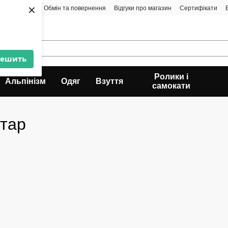
×
а і доставка
Обмін та повернення
Відгуки про магазин
Сертифікати
решить
Ролики і
Альпінізм
Одяг
Взуття
самокати
нтар