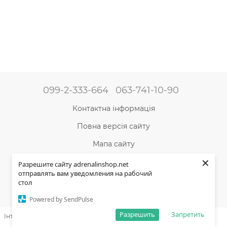
099-2-333-664
063-741-10-90
Контактна інформація
Повна версія сайту
Мапа сайту
×
©2004-2024 Адреналін –
магазин туристичного
Разрешите сайту adrenalinshop.net
спорядження та товарів для активного відпочинку
отправлять вам уведомления на рабочий
стол
Укр
Рус
Powered by SendPulse
Разрешить
Запретить
Інтернет-магазин створений з Хорошоп