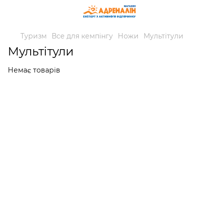
Туризм
Все для кемпінгу
Ножи
Мультітули
Мультітули
Немає товарів