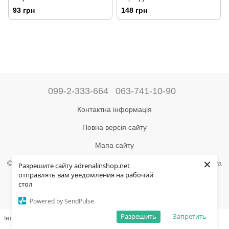
93 грн
148 грн
099-2-333-664
063-741-10-90
Контактна інформація
Повна версія сайту
Мапа сайту
×
©2004-2024 Адреналін –
магазин туристичного спорядження та
Разрешите сайту adrenalinshop.net
товарів для активного відпочинку
отправлять вам уведомления на рабочий
стол
Укр
Рус
Powered by SendPulse
Разрешить
Запретить
Інтернет-магазин створений з Хорошоп