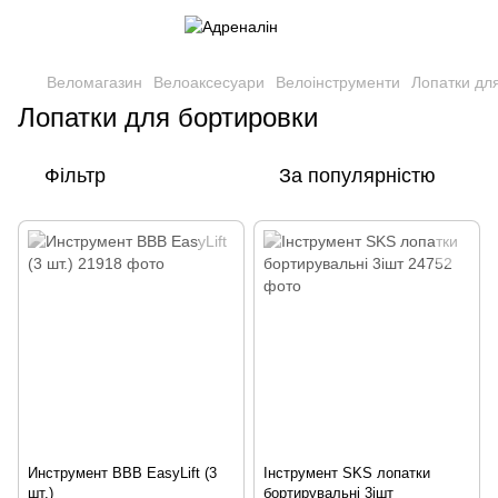
Веломагазин
Велоаксесуари
Велоінструменти
Лопатки дл
Лопатки для бортировки
Фільтр
За популярністю
Инструмент BBB EasyLift (3
Інструмент SKS лопатки
шт.)
бортирувальні 3iшт