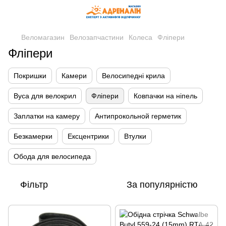
Веломагазин
Велозапчастини
Колеса
Фліпери
Фліпери
Покришки
Камери
Велосипедні крила
Вуса для велокрил
Фліпери
Ковпачки на ніпель
Заплатки на камеру
Антипрокольной герметик
Безкамерки
Ексцентрики
Втулки
Обода для велосипеда
Фільтр
За популярністю