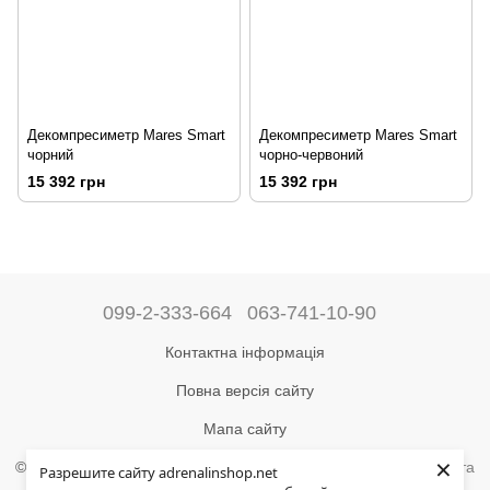
Декомпресиметр Mares Smart
Декомпресиметр Mares Smart
чорний
чорно-червоний
15 392 грн
15 392 грн
099-2-333-664
063-741-10-90
Контактна інформація
Повна версія сайту
Мапа сайту
×
©2004-2024 Адреналін –
магазин туристичного спорядження та
Разрешите сайту adrenalinshop.net
товарів для активного відпочинку