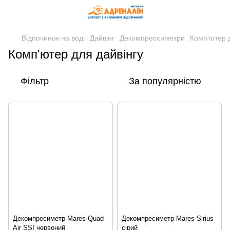
Відпочинок на воді
Дайвінг
Декомпрессиметри
Комп'ютер д
Комп'ютер для дайвінгу
Фільтр
За популярністю
Декомпресиметр Mares Quad
Декомпресиметр Mares Sirius
Air SSI червоний
сірий